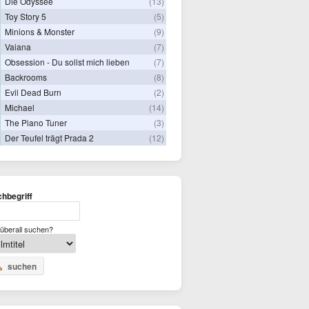
Die Odyssee
(13)
Toy Story 5
(5)
Minions & Monster
(9)
Vaiana
(7)
Obsession - Du sollst mich lieben
(7)
Backrooms
(8)
Evil Dead Burn
(2)
Michael
(14)
The Piano Tuner
(3)
Der Teufel trägt Prada 2
(12)
hbegriff
überall suchen?
suchen