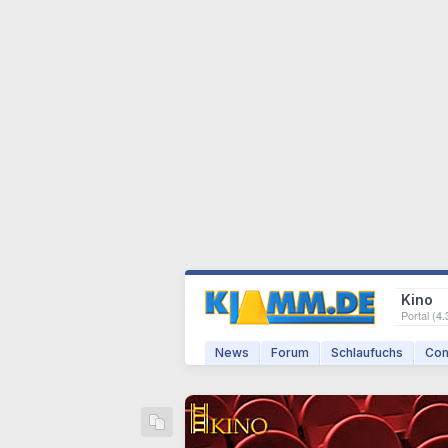
Kino
Portal (
4.
News
Forum
Schlaufuchs
Com