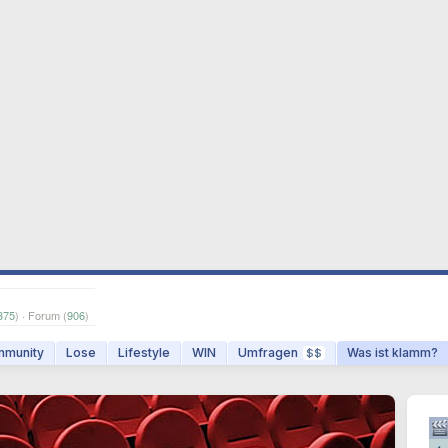
375
) · Forum (
906
)
munity
Lose
Lifestyle
WIN
Umfragen
Was ist klamm?
$$