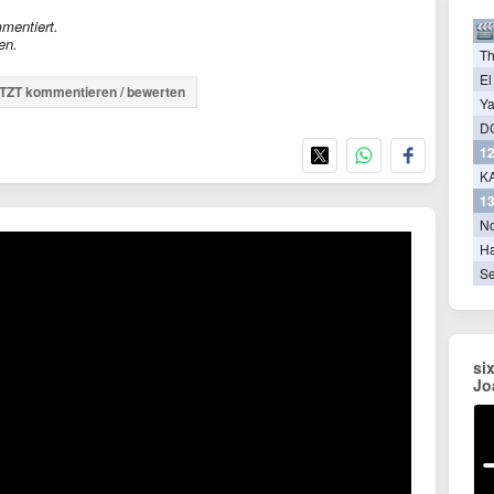
mentiert.
en.
T
El
TZT kommentieren / bewerten
Ya
D
12
KA
13
N
Ha
Se
si
Jo