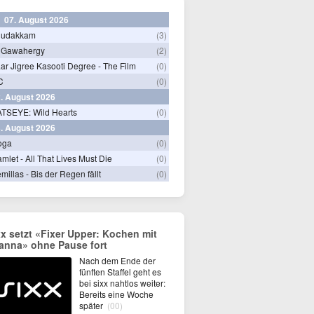
07. August 2026
hudakkam
(3)
 Gawahergy
(2)
ar Jigree Kasooti Degree - The Film
(0)
C
(0)
. August 2026
TSEYE: Wild Hearts
(0)
. August 2026
oga
(0)
mlet - All That Lives Must Die
(0)
millas - Bis der Regen fällt
(0)
xx setzt «Fixer Upper: Kochen mit
anna» ohne Pause fort
Nach dem Ende der
fünften Staffel geht es
bei sixx nahtlos weiter:
Bereits eine Woche
später
(00)