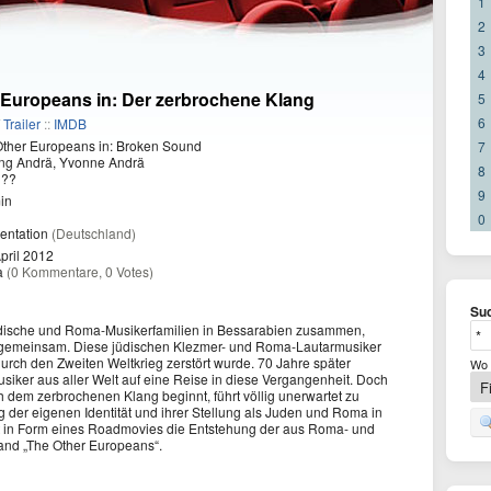
1
2
3
4
 Europeans in: Der zerbrochene Klang
5
6
/
Trailer
::
IMDB
ther Europeans in: Broken Sound
7
ng Andrä, Yvonne Andrä
8
??
9
in
0
ntation
(Deutschland)
pril 2012
a
(0 Kommentare, 0 Votes)
Suc
jüdische und Roma-Musikerfamilien in Bessarabien zusammen,
n gemeinsam. Diese jüdischen Klezmer- und Roma-Lautarmusiker
 durch den Zweiten Weltkrieg zerstört wurde. 70 Jahre später
Wo 
siker aus aller Welt auf eine Reise in diese Vergangenheit. Doch
 dem zerbrochenen Klang beginnt, führt völlig unerwartet zu
 der eigenen Identität und ihrer Stellung als Juden und Roma in
et in Form eines Roadmovies die Entstehung der aus Roma- und
and „The Other Europeans“.