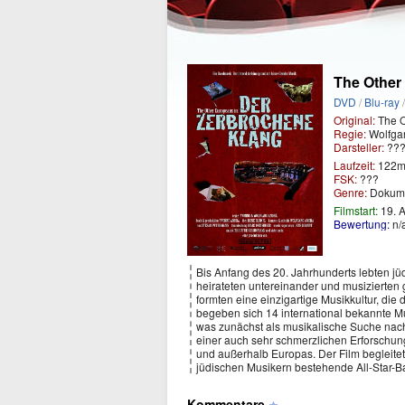
The Other
DVD
/
Blu-ray
Original:
The O
Regie:
Wolfga
Darsteller:
???
Laufzeit:
122m
FSK:
???
Genre:
Dokume
Filmstart:
19. A
Bewertung:
n/
Bis Anfang des 20. Jahrhunderts lebten 
heirateten untereinander und musizierte
formten eine einzigartige Musikkultur, die
begeben sich 14 international bekannte Mu
was zunächst als musikalische Suche nach
einer auch sehr schmerzlichen Erforschung
und außerhalb Europas. Der Film begleit
jüdischen Musikern bestehende All-Star-B
Kommentare