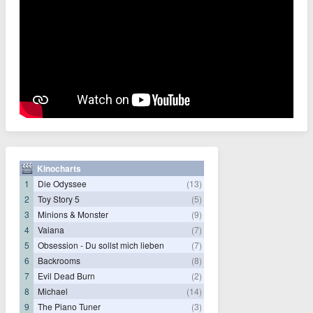
Kinocharts
1
Die Odyssee
(13)
2
Toy Story 5
(5)
3
Minions & Monster
(9)
4
Vaiana
(7)
5
Obsession - Du sollst mich lieben
(7)
6
Backrooms
(8)
7
Evil Dead Burn
(2)
8
Michael
(14)
9
The Piano Tuner
(3)