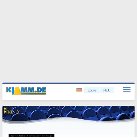
Login
NEU