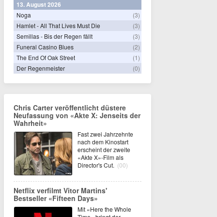
13. August 2026
Noga
(3)
Hamlet - All That Lives Must Die
(3)
Semillas - Bis der Regen fällt
(3)
Funeral Casino Blues
(2)
The End Of Oak Street
(1)
Der Regenmeister
(0)
Chris Carter veröffentlicht düstere
Neufassung von «Akte X: Jenseits der
Wahrheit»
Fast zwei Jahrzehnte
nach dem Kinostart
erscheint der zweite
«Akte X»-Film als
Director's Cut.
(00)
Netflix verfilmt Vitor Martins'
Bestseller «Fifteen Days»
Mit «Here the Whole
Time» bringt der