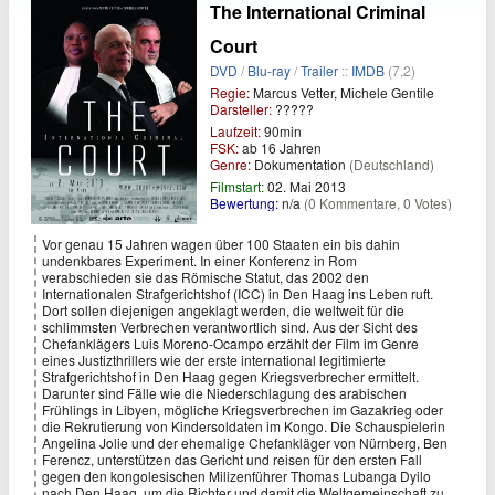
The International Criminal
Court
DVD
/
Blu-ray
/
Trailer
::
IMDB
(7,2)
Regie:
Marcus Vetter, Michele Gentile
Darsteller:
?????
Laufzeit:
90min
FSK:
ab 16 Jahren
Genre:
Dokumentation
(Deutschland)
Filmstart:
02. Mai 2013
Bewertung:
n/a
(0 Kommentare, 0 Votes)
Vor genau 15 Jahren wagen über 100 Staaten ein bis dahin
undenkbares Experiment. In einer Konferenz in Rom
verabschieden sie das Römische Statut, das 2002 den
Internationalen Strafgerichtshof (ICC) in Den Haag ins Leben ruft.
Dort sollen diejenigen angeklagt werden, die weltweit für die
schlimmsten Verbrechen verantwortlich sind. Aus der Sicht des
Chefanklägers Luis Moreno-Ocampo erzählt der Film im Genre
eines Justizthrillers wie der erste international legitimierte
Strafgerichtshof in Den Haag gegen Kriegsverbrecher ermittelt.
Darunter sind Fälle wie die Niederschlagung des arabischen
Frühlings in Libyen, mögliche Kriegsverbrechen im Gazakrieg oder
die Rekrutierung von Kindersoldaten im Kongo. Die Schauspielerin
Angelina Jolie und der ehemalige Chefankläger von Nürnberg, Ben
Ferencz, unterstützen das Gericht und reisen für den ersten Fall
gegen den kongolesischen Milizenführer Thomas Lubanga Dyilo
nach Den Haag, um die Richter und damit die Weltgemeinschaft zu