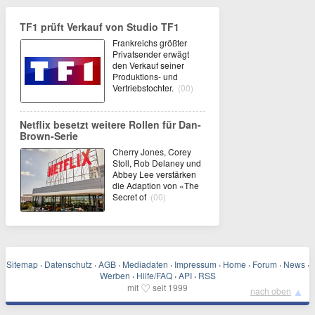
TF1 prüft Verkauf von Studio TF1
Frankreichs größter
Privatsender erwägt
den Verkauf seiner
Produktions- und
Vertriebstochter.
(00)
Netflix besetzt weitere Rollen für Dan-
Brown-Serie
Cherry Jones, Corey
Stoll, Rob Delaney und
Abbey Lee verstärken
die Adaption von «The
Secret of
(00)
Sitemap
·
Datenschutz
·
AGB
·
Mediadaten
·
Impressum
·
Home
·
Forum
·
News
·
Werben
·
Hilfe/FAQ
·
API
·
RSS
♡
mit
seit 1999
▲
nach oben