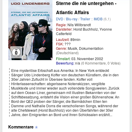
Sterne die nie untergehen -
Atlantic Affairs
DVD
/
Blu-ray
/
Trailer
::
IMDB
(6,1)
Regie:
Nils Willbrandt
Darsteller:
Horst Buchholz, Yvonne
Catterfeld
Laufzeit:
89min
FSK:
???
Genre:
Musik, Dokumentation
(Deutschland)
Filmstart:
03. November 2002
Bewertung:
n/a
(0 Kommentare, 0 Votes)
Eine mysteriöse Erbschaft aus Amerika: In New York entdeckt
Sänger Udo Lindenberg Koffer von deutschen Künstlern, die in den
30er Jahren Zuflucht in Übersee fanden. Koffer voll
Hinterlassenschaften: abgerissene Notenskizzen, vergilbte
Musiktexte und immer wieder auch vollendete Songjuwelen. Zurück
auf dem Ocean-Liner, gemeinsam mit illustren Bekannten von der
Schiffsbesatzung, entsteht die Vision einer großen Bühnenshow. An
Bord der QE2 proben der Sänger, die Barmädchen Ellen ten
Damme und Nathalie Dorra die verschollenen Songs, während der
alte Chefstewart (Horst Buchholz) von den Überfahrten der 30er
Jahre, den Emigranten an Bord und ihren Schicksalen erzählt...
Kommentare