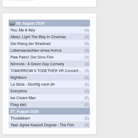
06. August 2026
You, Me & Italy
(4)
Ateez: Light The Way In Cinemas
(3)
Der Klang der Stradivari
(3)
Lebensansichten eines Huhns
(3)
Paw Patrol: Der Dino Film
(3)
Nimrods : A Green Day Comedy
(3)
TOMORROW X TOGETHER VR Concert: Endless Ride
(3)
Nightborn
(3)
La Gioia - Süchtig nach dir
(2)
Everytime
(2)
Ice Cream Man
(2)
Flieg steil
(2)
07. August 2026
Thudakkam
(2)
Yaar Jigree Kasooti Degree - The Film
(0)