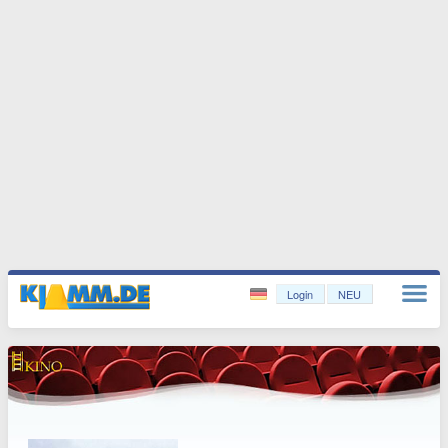
Login
NEU