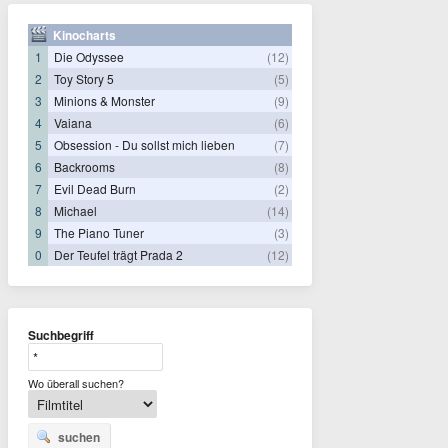
Kinocharts
1
Die Odyssee
(12)
2
Toy Story 5
(5)
3
Minions & Monster
(9)
4
Vaiana
(6)
5
Obsession - Du sollst mich lieben
(7)
6
Backrooms
(8)
7
Evil Dead Burn
(2)
8
Michael
(14)
9
The Piano Tuner
(3)
0
Der Teufel trägt Prada 2
(12)
Suchbegriff
Wo überall suchen?
suchen