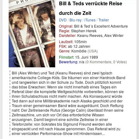
Bill & Teds verrückte Reise
durch die Zeit
DVD
/
Blu-ray
/
iTunes
/
Trailer
Original:
Bill & Ted´s Excellent Adventure
Regie:
Stephen Herek
Darsteller:
Keanu Reeves, Alex Winter
Laufzeit:
105min
FSK:
ab 12 Jahren
Genre:
Komödie
(USA)
Filmstart:
15. Juni 1989
Bewertung:
n/a
(0 Kommentare, 0 Votes)
Bill (Alex Winter) und Ted (Keanu Reeves) sind zwei typisch
amerikanische College-Kids. Sie träumen von einer Hardrock-Band
und langweilen sich in der Schule zu Tode. Doch plötzlich kommt
das böse Erwachen: Wenn sie nicht innerhalb eines Tages ein
Referat über die komplette Weltgeschichte vorbereiten, können sie
ihren Schulabschluss nicht mehr machen. Als Konsequenz würde
Ted dann auf eine Militärakademie nach Alaska geschickt und der
Traum einer gemeinsamen Band wäre ausgeträumt. Doch Rettung
naht: Der Zeitreisende Rufus (George Calin) überlässt ihnen seine
Zeitmaschine, um sich vor Ort das erforderliche Wissen
anzueignen. Damit beginnt eine schrille Zeitreise in einer
Telefonzelle: von Sokrates bis Sigmund Freund werden alle
eingepackt und mit nach Hause genommen. Das Referat wird zu
einer verrückten Performance-Show mit Hindernissen...