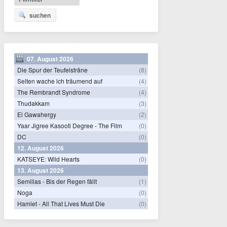
suchen
07. August 2026
Die Spur der Teufelsträne
(8)
Selten wache ich träumend auf
(4)
The Rembrandt Syndrome
(4)
Thudakkam
(3)
El Gawahergy
(2)
Yaar Jigree Kasooti Degree - The Film
(0)
DC
(0)
12. August 2026
KATSEYE: Wild Hearts
(0)
13. August 2026
Semillas - Bis der Regen fällt
(1)
Noga
(0)
Hamlet - All That Lives Must Die
(0)