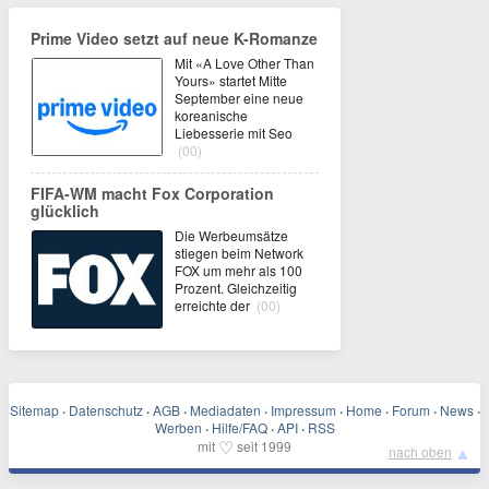
Prime Video setzt auf neue K-Romanze
Mit «A Love Other Than
Yours» startet Mitte
September eine neue
koreanische
Liebesserie mit Seo
(00)
FIFA-WM macht Fox Corporation
glücklich
Die Werbeumsätze
stiegen beim Network
FOX um mehr als 100
Prozent. Gleichzeitig
erreichte der
(00)
Sitemap
·
Datenschutz
·
AGB
·
Mediadaten
·
Impressum
·
Home
·
Forum
·
News
·
Werben
·
Hilfe/FAQ
·
API
·
RSS
♡
mit
seit 1999
▲
nach oben