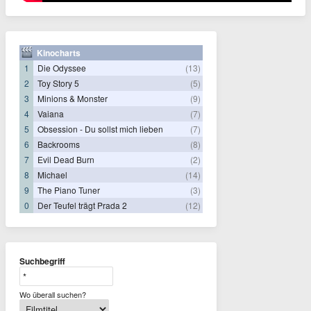
Kinocharts
1
Die Odyssee
(13)
2
Toy Story 5
(5)
3
Minions & Monster
(9)
4
Vaiana
(7)
5
Obsession - Du sollst mich lieben
(7)
6
Backrooms
(8)
7
Evil Dead Burn
(2)
8
Michael
(14)
9
The Piano Tuner
(3)
0
Der Teufel trägt Prada 2
(12)
Suchbegriff
Wo überall suchen?