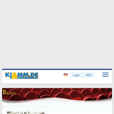
Login
NEU