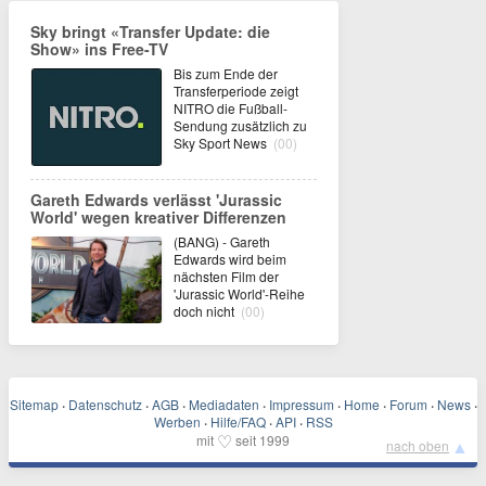
Sky bringt «Transfer Update: die
Show» ins Free-TV
Bis zum Ende der
Transferperiode zeigt
NITRO die Fußball-
Sendung zusätzlich zu
Sky Sport News
(00)
Gareth Edwards verlässt 'Jurassic
World' wegen kreativer Differenzen
(BANG) - Gareth
Edwards wird beim
nächsten Film der
'Jurassic World'-Reihe
doch nicht
(00)
Sitemap
·
Datenschutz
·
AGB
·
Mediadaten
·
Impressum
·
Home
·
Forum
·
News
·
Werben
·
Hilfe/FAQ
·
API
·
RSS
♡
mit
seit 1999
▲
nach oben