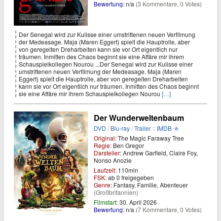
Bewertung:
n/a
(3 Kommentare, 0 Votes)
Der Senegal wird zur Kulisse einer umstrittenen neuen Verfilmung
der Medeasage. Maja (Maren Eggert) spielt die Hauptrolle, aber
von geregelten Dreharbeiten kann sie vor Ort eigentlich nur
träumen. Inmitten des Chaos beginnt sie eine Affäre mir ihrem
Schauspielkollegen Nourou ...Der Senegal wird zur Kulisse einer
umstrittenen neuen Verfilmung der Medeasage. Maja (Maren
Eggert) spielt die Hauptrolle, aber von geregelten Dreharbeiten
kann sie vor Ort eigentlich nur träumen. Inmitten des Chaos beginnt
sie eine Affäre mir ihrem Schauspielkollegen Nourou
[…]
Der Wunderweltenbaum
DVD
/
Blu-ray
/
Trailer
::
IMDB
Original:
The Magic Faraway Tree
Regie:
Ben Gregor
Darsteller:
Andrew Garfield, Claire Foy,
Nonso Anozie
Laufzeit:
110min
FSK:
ab 0 freigegeben
Genre:
Fantasy, Familie, Abenteuer
(Großbritannien)
Filmstart:
30. April 2026
Bewertung:
n/a
(7 Kommentare, 0 Votes)