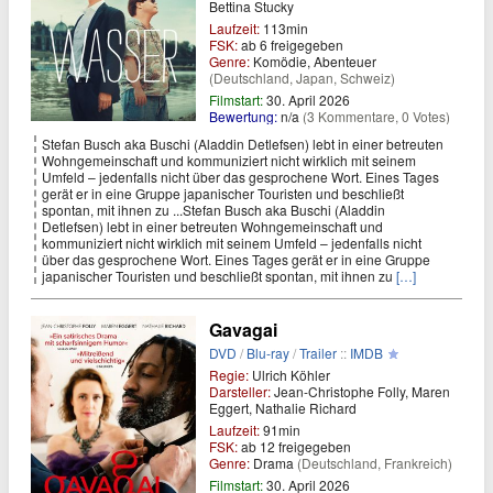
Bettina Stucky
Laufzeit:
113min
FSK:
ab 6 freigegeben
Genre:
Komödie, Abenteuer
(Deutschland, Japan, Schweiz)
Filmstart:
30. April 2026
Bewertung:
n/a
(3 Kommentare, 0 Votes)
Stefan Busch aka Buschi (Aladdin Detlefsen) lebt in einer betreuten
Wohngemeinschaft und kommuniziert nicht wirklich mit seinem
Umfeld – jedenfalls nicht über das gesprochene Wort. Eines Tages
gerät er in eine Gruppe japanischer Touristen und beschließt
spontan, mit ihnen zu ...Stefan Busch aka Buschi (Aladdin
Detlefsen) lebt in einer betreuten Wohngemeinschaft und
kommuniziert nicht wirklich mit seinem Umfeld – jedenfalls nicht
über das gesprochene Wort. Eines Tages gerät er in eine Gruppe
japanischer Touristen und beschließt spontan, mit ihnen zu
[…]
Gavagai
DVD
/
Blu-ray
/
Trailer
::
IMDB
Regie:
Ulrich Köhler
Darsteller:
Jean-Christophe Folly, Maren
Eggert, Nathalie Richard
Laufzeit:
91min
FSK:
ab 12 freigegeben
Genre:
Drama
(Deutschland, Frankreich)
Filmstart:
30. April 2026