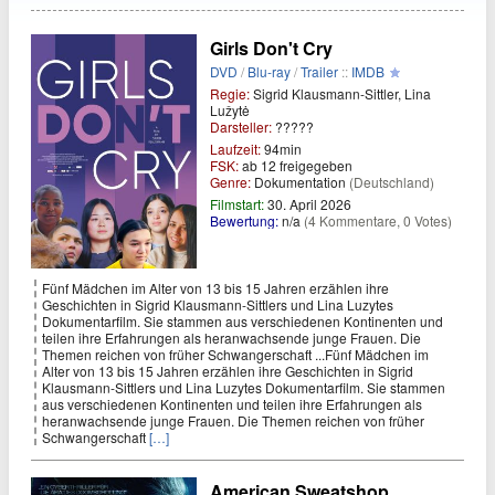
Girls Don't Cry
DVD
/
Blu-ray
/
Trailer
::
IMDB
Regie:
Sigrid Klausmann-Sittler, Lina
Lužytė
Darsteller:
?????
Laufzeit:
94min
FSK:
ab 12 freigegeben
Genre:
Dokumentation
(Deutschland)
Filmstart:
30. April 2026
Bewertung:
n/a
(4 Kommentare, 0 Votes)
Fünf Mädchen im Alter von 13 bis 15 Jahren erzählen ihre
Geschichten in Sigrid Klausmann-Sittlers und Lina Luzytes
Dokumentarfilm. Sie stammen aus verschiedenen Kontinenten und
teilen ihre Erfahrungen als heranwachsende junge Frauen. Die
Themen reichen von früher Schwangerschaft ...Fünf Mädchen im
Alter von 13 bis 15 Jahren erzählen ihre Geschichten in Sigrid
Klausmann-Sittlers und Lina Luzytes Dokumentarfilm. Sie stammen
aus verschiedenen Kontinenten und teilen ihre Erfahrungen als
heranwachsende junge Frauen. Die Themen reichen von früher
Schwangerschaft
[…]
American Sweatshop