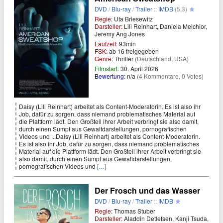
DVD
/
Blu-ray
/
Trailer
::
IMDB
(5,3)
Regie:
Uta Briesewitz
Darsteller:
Lili Reinhart, Daniela Melchior,
Jeremy Ang Jones
Laufzeit:
93min
FSK:
ab 16 freigegeben
Genre:
Thriller
(Deutschland, USA)
Filmstart:
30. April 2026
Bewertung:
n/a
(4 Kommentare, 0 Votes)
Daisy (Lili Reinhart) arbeitet als Content-Moderatorin. Es ist also ihr
Job, dafür zu sorgen, dass niemand problematisches Material auf
die Plattform lädt. Den Großteil ihrer Arbeit verbringt sie also damit,
durch einen Sumpf aus Gewaltdarstellungen, pornografischen
Videos und ...Daisy (Lili Reinhart) arbeitet als Content-Moderatorin.
Es ist also ihr Job, dafür zu sorgen, dass niemand problematisches
Material auf die Plattform lädt. Den Großteil ihrer Arbeit verbringt sie
also damit, durch einen Sumpf aus Gewaltdarstellungen,
pornografischen Videos und
[…]
Der Frosch und das Wasser
DVD
/
Blu-ray
/
Trailer
::
IMDB
Regie:
Thomas Stuber
Darsteller:
Aladdin Detlefsen, Kanji Tsuda,