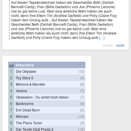
Auf diesen Tapetenwechsel haben die Geschwister Beth (Delilah
Bennett-Cardy), Fran (Billie Gadsdon) und Joe (Phoenix Laroche)
mal so gar keine Lust. Aber eine wirkliche Wahl haben sie auch
nicht, denn ihre Eltern Tim (Andrew Garfield) und Polly (Claire Foy)
haben den Umzug aufs ...Auf diesen Tapetenwechsel haben die
Geschwister Beth (Delilah Bennett-Cardy), Fran (Billie Gadsdon)
und Joe (Phoenix Laroche) mal so gar keine Lust. Aber eine
wirkliche Wahl haben sie auch nicht, denn ihre Eltern Tim (Andrew
Garfield) und Polly (Claire Foy) haben den Umzug aufs
[…]
zurück
::
weiter
Kinocharts
1
Die Odyssee
(13)
2
Toy Story 5
(5)
3
Minions & Monster
(9)
4
Vaiana
(7)
5
Obsession - Du sollst mich lieben
(7)
6
Backrooms
(8)
7
Evil Dead Burn
(2)
8
Michael
(14)
9
The Piano Tuner
(3)
0
Der Teufel trägt Prada 2
(12)