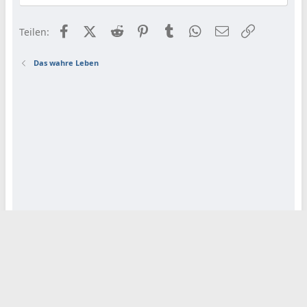
Facebook
X (Twitter)
Reddit
Pinterest
Tumblr
WhatsApp
E-Mail
Link
Teilen:
Das wahre Leben