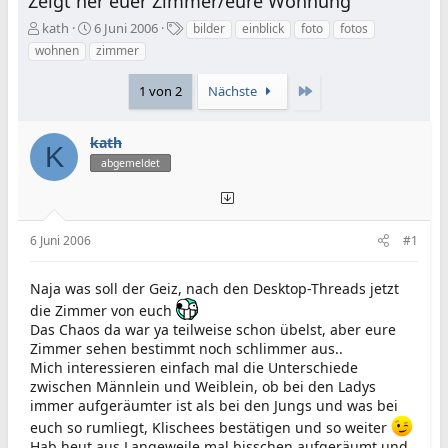
Zeigt her euer Zimmer/eure Wohnung
E
E
S
kath
6 Juni 2006
bilder
einblick
foto
fotos
r
r
c
wohnen
zimmer
s
s
h
t
t
l
Letzte
1 von 2
Nächste
e
e
a
l
l
g
l
l
w
kath
K
e
t
o
abgemeldet
r
a
r
m
t
e
6 Juni 2006
#1
Naja was soll der Geiz, nach den Desktop-Threads jetzt
die Zimmer von euch
Das Chaos da war ya teilweise schon übelst, aber eure
Zimmer sehen bestimmt noch schlimmer aus..
Mich interessieren einfach mal die Unterschiede
zwischen Männlein und Weiblein, ob bei den Ladys
immer aufgeräumter ist als bei den Jungs und was bei
euch so rumliegt, Klischees bestätigen und so weiter
Hab heut aus Langeweile mal bisschen aufgeräumt und