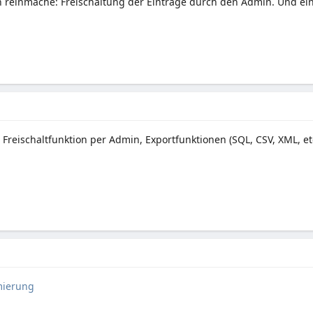
h reinmache: Freischaltung der Einträge durch den Admin. Und ei
Freischaltfunktion per Admin, Exportfunktionen (SQL, CSV, XML, et
ierung