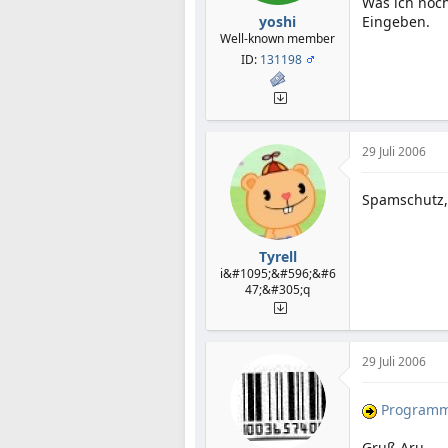
Was ich noc
yoshi
Eingeben.
Well-known member
ID:
131198
29 Juli 2006
Spamschutz, 
Tyrell
i&#1095;&#596;&#6
47;&#305;q
29 Juli 2006
Programm
Gruß Aru