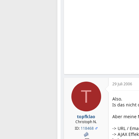
29 Juli 2006
T
Also.
Is das nicht
topfklao
Aber meine 
Christoph N.
-> URL / Ema
ID:
118468
-> AJAX Effe