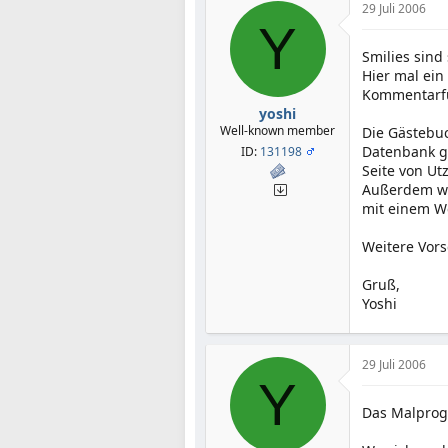
29 Juli 2006
Y
Smilies sind
Hier mal ein
Kommentarfu
yoshi
Well-known member
Die Gästebuc
Datenbank g
ID:
131198
Seite von Ut
Außerdem wi
mit einem We
Weitere Vorsc
Gruß,
Yoshi
29 Juli 2006
Y
Das Malprog