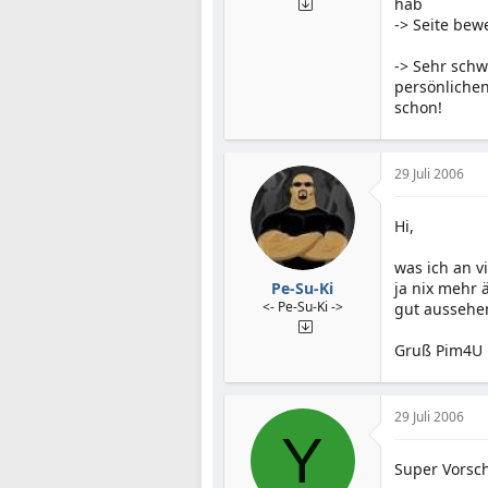
hab
-> Seite bew
-> Sehr sch
persönlichen
schon!
29 Juli 2006
Hi,
was ich an v
Pe-Su-Ki
ja nix mehr 
<- Pe-Su-Ki ->
gut aussehen
Gruß Pim4U
29 Juli 2006
Y
Super Vorsch