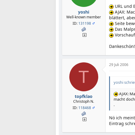
URL und E-
yoshi
AJAX: Mac
Well-known member
blättert, ab
Seite bew
ID:
131198
Das Malpr
Vorschaufu
Dankeschön!
29 Juli 2006
T
yoshi schrie
AJAX: Mac
topfklao
macht doch
Christoph N.
.
ID:
118468
Nö ich meint
Eintrag schr