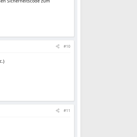
nen Sicherheitscode zum
#10
c.)
#11