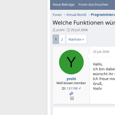
Neue Beiträge
Foren durchsuchen
Foren
Virtual World
Programmier
Welche Funktionen wüns
E
E
yoshi
29 Juli 2006
r
r
s
s
1
2
Nächste
t
t
e
e
29 Juli 2006
l
l
Y
l
l
e
t
Hallo,
r
a
ich bin dabe
m
wünscht ihr 
yoshi
Ich freue mi
Well-known member
Gruß,
Yoshi
ID:
131198