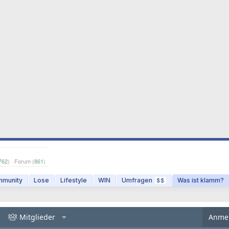
762
) · Forum (
861
)
munity
Lose
Lifestyle
WIN
Umfragen
Was ist klamm?
$$
Mitglieder
Anme