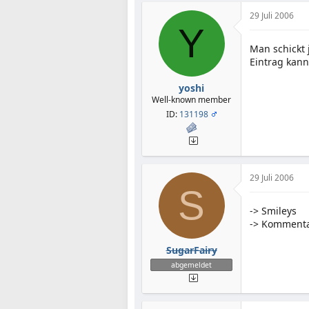
29 Juli 2006
Y
Man schickt 
Eintrag kan
yoshi
Well-known member
ID:
131198
29 Juli 2006
S
-> Smileys
-> Kommenta
SugarFairy
abgemeldet