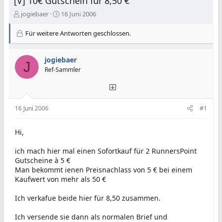
[V] 10€ Gutschein für 8,50 €
E
E
jogiebaer
16 Juni 2006
r
r
s
s
Für weitere Antworten geschlossen.
t
t
e
e
l
l
jogiebaer
J
l
l
Ref-Sammler
e
t
r
a
m
16 Juni 2006
#1
Hi,
ich mach hier mal einen Sofortkauf für 2 RunnersPoint
Gutscheine à 5 €
Man bekommt ienen Preisnachlass von 5 € bei einem
Kaufwert von mehr als 50 €
Ich verkafue beide hier für 8,50 zusammen.
Ich versende sie dann als normalen Brief und