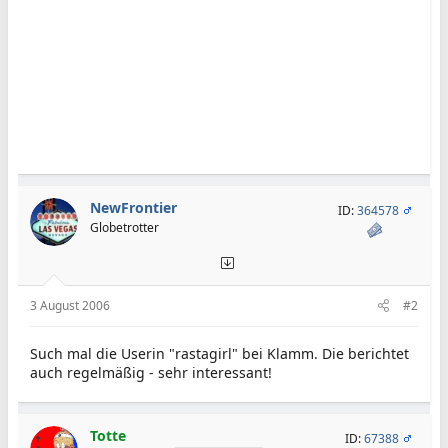
NewFrontier
ID:
364578
Globetrotter
3 August 2006
#2
Such mal die Userin "rastagirl" bei Klamm. Die berichtet
auch regelmäßig - sehr interessant!
Totte
ID:
67388