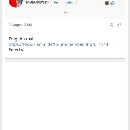
MØþ€®@¶øℜ
Teammitglied
3 August 2006
#3
Frag ihn mal
https://www.klamm.de/forum/member.php?u=1214
PeterLV