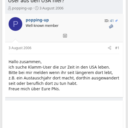
User aus den USA hier?
E
E
popping-up
3 August 2006
r
r
s
s
popping-up
ID:
41
P
t
t
Well-known member
e
e
l
l
l
l
e
t
3 August 2006
#1
r
a
m
Hallo zusammen,
ich suche Klamm-User die zur Zeit in den USA leben.
Bitte bei mir melden wenn ihr seit längerem dort lebt,
z.B. ein Austauschjahr dort macht, dorthin ausgewandert
seit oder beruflich dort zu tun habt.
Freue mich über Eure PNs.