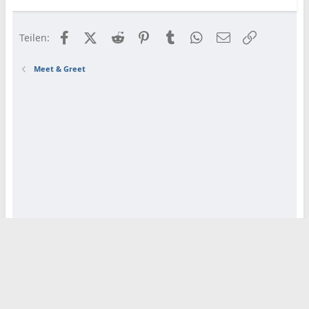
Facebook
X (Twitter)
Reddit
Pinterest
Tumblr
WhatsApp
E-Mail
Link
Teilen:
Meet & Greet