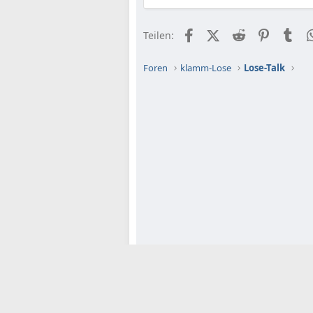
Facebook
X (Twitter)
Reddit
Pinteres
Tu
Teilen:
Foren
klamm-Lose
Lose-Talk