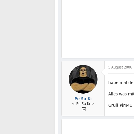
5 August 2006
habe mal den
Alles was mi
Pe-Su-Ki
<- Pe-Su-Ki ->
Gruß Pim4U