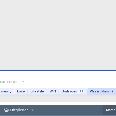
885
) · Forum (
1.015
)
munity
Lose
Lifestyle
WIN
Umfragen
Was ist klamm?
$$
Mitglieder
Anme