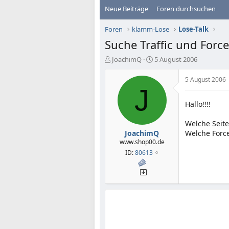
Neue Beiträge
Foren durchsuchen
Foren
klamm-Lose
Lose-Talk
Suche Traffic und Forc
E
E
JoachimQ
5 August 2006
r
r
s
s
5 August 2006
t
t
J
e
e
Hallo!!!!
l
l
l
l
e
t
Welche Seite
r
a
JoachimQ
Welche Force
m
www.shop00.de
ID:
80613