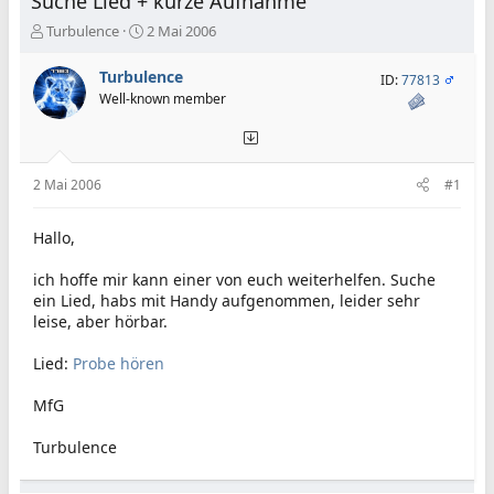
Suche Lied + kurze Aufnahme
E
E
Turbulence
2 Mai 2006
r
r
s
s
Turbulence
ID:
77813
t
t
Well-known member
e
e
l
l
l
l
e
t
2 Mai 2006
#1
r
a
m
Hallo,
ich hoffe mir kann einer von euch weiterhelfen. Suche
ein Lied, habs mit Handy aufgenommen, leider sehr
leise, aber hörbar.
Lied:
Probe hören
MfG
Turbulence