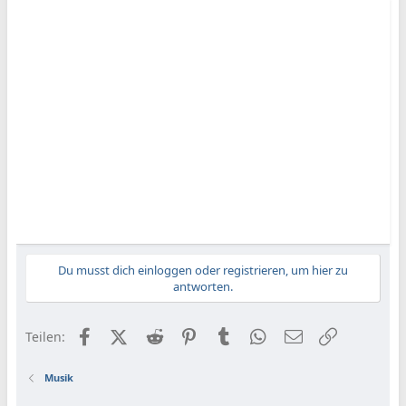
Du musst dich einloggen oder registrieren, um hier zu
antworten.
Facebook
X (Twitter)
Reddit
Pinterest
Tumblr
WhatsApp
E-Mail
Link
Teilen:
Musik