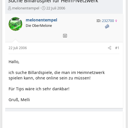
Suche Billardspiel für Heim-Netzwerk
E
E
melonentempel
22 Juli 2006
r
r
s
s
melonentempel
ID:
232700
t
t
Die OberMelone
e
e
l
l
l
l
e
t
22 Juli 2006
#1
r
a
m
Hallo,
ich suche Billardspiele, die man im Heimnetzwerk
spielen kann, ohne online sein zu müssen!
Für Tips wäre ich sehr dankbar!
Gruß, Melli