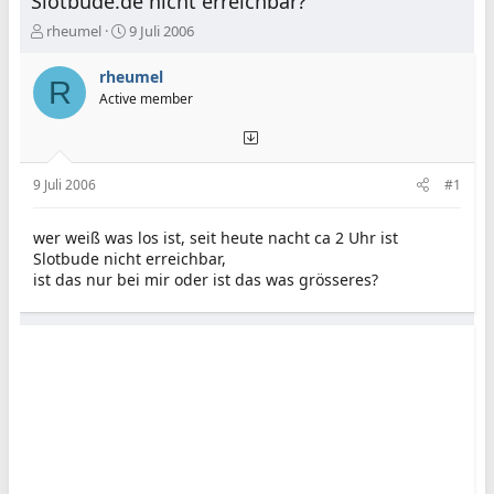
Slotbude.de nicht erreichbar?
E
E
rheumel
9 Juli 2006
r
r
s
s
rheumel
R
t
t
Active member
e
e
l
l
l
l
e
t
9 Juli 2006
#1
r
a
m
wer weiß was los ist, seit heute nacht ca 2 Uhr ist
Slotbude nicht erreichbar,
ist das nur bei mir oder ist das was grösseres?