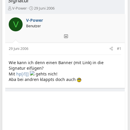
Signatur
E
E
V-Power
29 Juni 2006
r
r
s
s
V-Power
V
t
t
Benutzer
e
e
l
l
l
l
e
t
29 Juni 2006
#1
r
a
m
Wie kann ich denn einen Banner (mit Link) in die
Signatur eifügen?
Mit
hp[/I]]
gehts nich!
Aba bei andren klappts doch auch