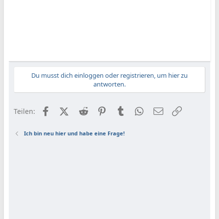
Du musst dich einloggen oder registrieren, um hier zu
antworten.
Facebook
X (Twitter)
Reddit
Pinterest
Tumblr
WhatsApp
E-Mail
Link
Teilen:
Ich bin neu hier und habe eine Frage!