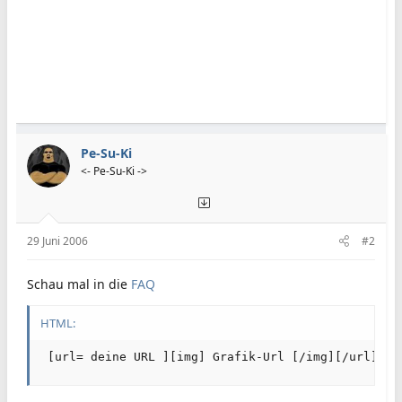
Pe-Su-Ki
<- Pe-Su-Ki ->
29 Juni 2006
#2
Schau mal in die
FAQ
HTML:
 [url= deine URL ][img] Grafik-Url [/img][/url]