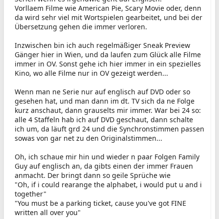
Vorllaem Filme wie American Pie, Scary Movie oder, denn
da wird sehr viel mit Wortspielen gearbeitet, und bei der
Übersetzung gehen die immer verloren.
Inzwischen bin ich auch regelmäßiger Sneak Preview
Gänger hier in Wien, und da laufen zum Glück alle Filme
immer in OV. Sonst gehe ich hier immer in ein spezielles
Kino, wo alle Filme nur in OV gezeigt werden...
Wenn man ne Serie nur auf englisch auf DVD oder so
gesehen hat, und man dann im dt. TV sich da ne Folge
kurz anschaut, dann grauselts mir immer. War bei 24 so:
alle 4 Staffeln hab ich auf DVD geschaut, dann schalte
ich um, da läuft grd 24 und die Synchronstimmen passen
sowas von gar net zu den Originalstimmen...
Oh, ich schaue mir hin und wieder n paar Folgen Family
Guy auf englisch an, da gibts einen der immer Frauen
anmacht. Der bringt dann so geile Sprüche wie
"Oh, if i could rearange the alphabet, i would put u and i
together"
"You must be a parking ticket, cause you've got FINE
written all over you"