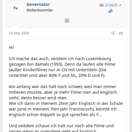
Governator
ID:
210625
Weltenbummler
16 Mai 2006
#6
Hi!
Ich mache das auch, seitdem ich nach Luxembourg
gezogen bin damals (1993). Denn da laufen alle Filme
(außer Kinderfilme) nur in OV mit Untertiteln (Die
Untertitel sind aber 80% F und NL, 20% D und F).
Am anfang war das halt noch schwer, weil man immer
mitlesen musste, aber je mehr Filme man auf englisch
sieht, desto besser wird man.
Wie ich dann in meinem 2tem Jahr Englisch in der Schule
war (und in meinem 7ten Jahr Französisch), konnte ich
englisch schon doppelt so gut sprechen als F...
Und seitdem schaue ich halt nur noch alle Filme und
Serien wenn es irgendwie geht auf Englisch.