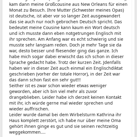
kam dann meine Großcousine aus New Orleans für einen
Monat zu Besuch. Ihre Mutter (Schwester meines Opas)
ist deutsche, ist aber vor so langer Zeit ausgewandert
das sie auch nur noch gebrochen Deutsch spricht. Das
bedeutet meine Cousine kann kaum ein Wort deutsch
und ich musste dann eben notgetrungen Englisch mit
ihr sprechen. Am Anfang war es echt schwierig und sie
musste sehr langsam reden. Doch je mehr Tage sie da
war, desto besser und fliesender ging das ganze. Ich
habe mich sogar dabei erwischt das ich schon in dieser
Sprache gedacht habe. Trotz der kurzen Zeit. Jdenfalls
haben wir in dieser Zeit auch einmal ein Englischdiktat
geschrieben (vorher der totale Horror), in der Zeit war
das dann schon fast ein sehr gut!!!
Seither ist es zwar schon wieder etwas weniger
geworden, aber ich bin viel mehr als zuvor
drangeblieben. Leider habe ich derzeit keinen Kontakt
mit ihr, ich würde gerne mal wieder sprechen und
wieder auffrischen.
Leider wurde damal bei dem Wirbelsturm Kathrina ihr
Haus komplett zerstört, ich habe nur über meine Oma
gehört ihnen ginge es gut und sie seinen rechtzeitig
weggekommen....