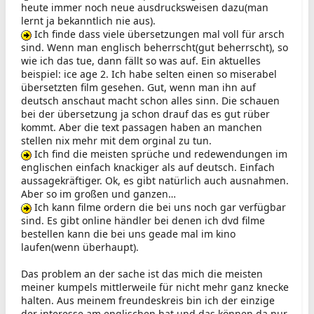
heute immer noch neue ausdrucksweisen dazu(man
lernt ja bekanntlich nie aus).
Ich finde dass viele übersetzungen mal voll für arsch
sind. Wenn man englisch beherrscht(gut beherrscht), so
wie ich das tue, dann fällt so was auf. Ein aktuelles
beispiel: ice age 2. Ich habe selten einen so miserabel
übersetzten film gesehen. Gut, wenn man ihn auf
deutsch anschaut macht schon alles sinn. Die schauen
bei der übersetzung ja schon drauf das es gut rüber
kommt. Aber die text passagen haben an manchen
stellen nix mehr mit dem orginal zu tun.
Ich find die meisten sprüche und redewendungen im
englischen einfach knackiger als auf deutsch. Einfach
aussagekräftiger. Ok, es gibt natürlich auch ausnahmen.
Aber so im großen und ganzen…
Ich kann filme ordern die bei uns noch gar verfügbar
sind. Es gibt online händler bei denen ich dvd filme
bestellen kann die bei uns geade mal im kino
laufen(wenn überhaupt).
Das problem an der sache ist das mich die meisten
meiner kumpels mittlerweile für nicht mehr ganz knecke
halten. Aus meinem freundeskreis bin ich der einzige
der interesse am englischen hat und das können da nur