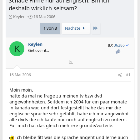
Schaue Filme nur auf Englisch. Bin ich
deshalb wirklich seltsam?
E
E
Keylen
16 Mai 2006
r
r
s
s
Letzte
1 von 3
Nächste
t
t
e
e
Keylen
l
l
ID:
36286
K
l
l
Get over it...
e
t
r
a
m
16 Mai 2006
#1
Moin moin,
hätte da mal ne frage zu meinen tv bzw dvd
angewohnheiten. Seitdem ich 2004 für ein paar monate
in kanada war, und dort festgestellt habe das mir die
englische sprache sehr gefählt, habe ich mir angewöhnt
alle dvds die ich kaufe nur noch auf englisch zu ordern.
Für mich hat das gleich mehrere gründe/vorteile.
Ich bleibe fitt was die sprache angeht und lerne auch