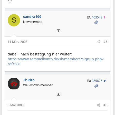
-_-
sandra199
ID:
403543
S
New member
11 März 2008
#5
dabei...nach bestätigung hier weiter:
https://www.sammelkonto.de/sk/members/signup.php?
ref=831
ThRith
ID:
285825
Well-known member
5 Mai 2008
#6