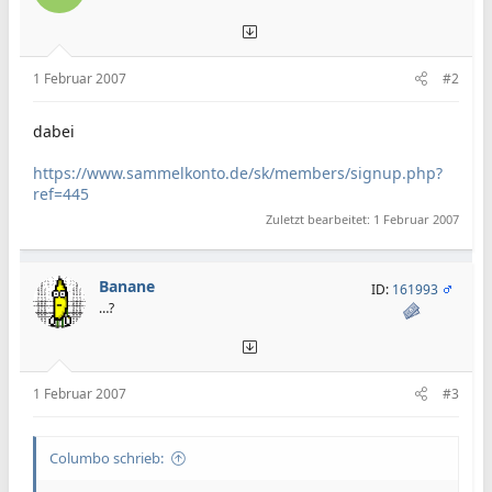
Zur Deckung unserer Unkosten ist es notwendig, geringe
Gebühren pro Transfer zu erheben. In der Start- und
Testphase bis Ende Februar 2005 sind jedoch alle Transfers
kostenlos. Infos zu den Gebühren ab dem 01.März 2005
1 Februar 2007
#2
finden Sie in den AGB.
Also zögern Sie nicht und machen bei unserer
dabei
Verdienstgemeinschaft mit!
https://www.sammelkonto.de/sk/members/signup.php?
ref=445
Zuletzt bearbeitet:
1 Februar 2007
Banane
ID:
161993
…?
1 Februar 2007
#3
Columbo schrieb: