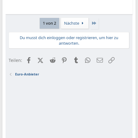
Letzte
1 von 2
Nächste
Du musst dich einloggen oder registrieren, um hier zu
antworten.
Facebook
X (Twitter)
Reddit
Pinterest
Tumblr
WhatsApp
E-Mail
Link
Teilen:
Euro-Anbieter