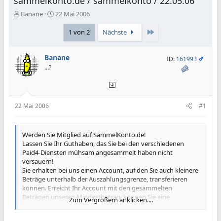
sammelkonto.de / sammelkonto / 22.05.06
E
E
Banane
22 Mai 2006
r
r
s
s
Letzte
1 von 2
Nächste
t
t
e
e
Banane
l
l
ID:
161993
l
l
…?
e
t
r
a
m
22 Mai 2006
#1
Werden Sie Mitglied auf SammelKonto.de!
Lassen Sie Ihr Guthaben, das Sie bei den verschiedenen
Paid4-Diensten mühsam angesammelt haben nicht
versauern!
Sie erhalten bei uns einen Account, auf den Sie auch kleinere
Beträge unterhalb der Auszahlungsgrenze, transferieren
können. Erreicht Ihr Account mit den gesammelten
Beträgen unseren Mindestbetrag, können Sie eine
Zum Vergrößern anklicken....
Auszahlung beantragen und bekommen Ihr Geld von uns
überwiesen.