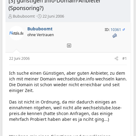
[S] günstigen Info-Domain-Anbieter
(Sponsoring?)
E
E
Bububoomt
22 Juni 2006
r
r
s
s
Bububoomt
ID:
10361
t
t
ohne Vertrauen
e
e
l
l
l
l
e
t
22 Juni 2006
#1
r
a
m
Ich suche einen Günstigen, aber guten Anbieter, zu dem
ich mit meiner Domain wechselstube.info wechseln kann.
Die Domain ist schon wieder nicht erreichbar und seit
einiger Zeit.
Das ist nicht in Ordnung, da mir dadurch einiges an
einnahmen ntgehen, weil nicht alle wechselstube.lose-
preis.de kennen (hatte shcon Anfragen, das einige
mehrfach Probiert haben aber es ja nciht ging...)