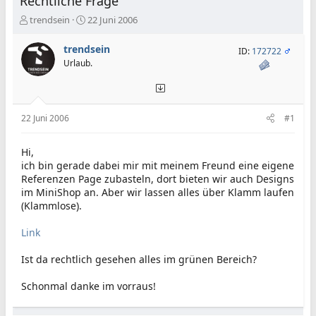
Rechtliche Frage
E
E
trendsein
22 Juni 2006
r
r
s
s
trendsein
ID:
172722
t
t
Urlaub.
e
e
l
l
l
l
e
t
22 Juni 2006
#1
r
a
m
Hi,
ich bin gerade dabei mir mit meinem Freund eine eigene
Referenzen Page zubasteln, dort bieten wir auch Designs
im MiniShop an. Aber wir lassen alles über Klamm laufen
(Klammlose).
Link
Ist da rechtlich gesehen alles im grünen Bereich?
Schonmal danke im vorraus!