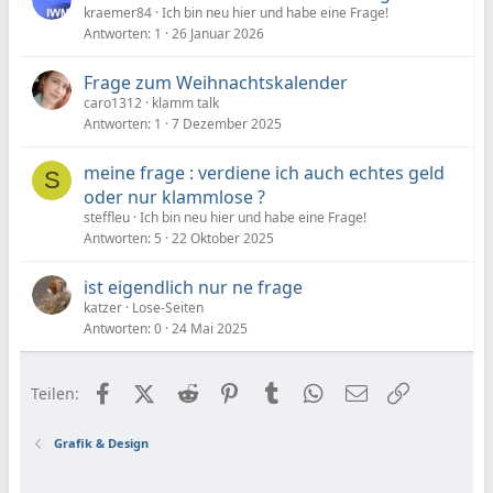
kraemer84
Ich bin neu hier und habe eine Frage!
Antworten
1
26 Januar 2026
Frage zum Weihnachtskalender
caro1312
klamm talk
Antworten
1
7 Dezember 2025
meine frage : verdiene ich auch echtes geld
S
oder nur klammlose ?
steffleu
Ich bin neu hier und habe eine Frage!
Antworten
5
22 Oktober 2025
ist eigendlich nur ne frage
katzer
Lose-Seiten
Antworten
0
24 Mai 2025
Facebook
X (Twitter)
Reddit
Pinterest
Tumblr
WhatsApp
E-Mail
Link
Teilen:
Grafik & Design