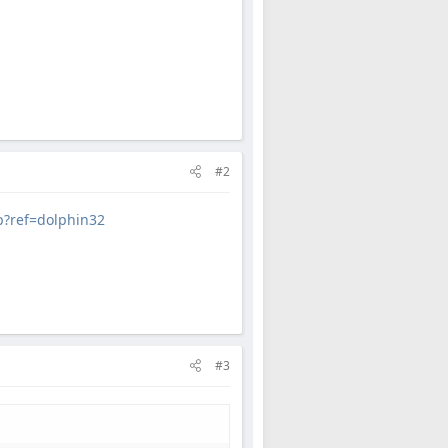
#2
?ref=dolphin32
#3