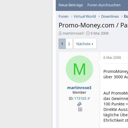
Neue Beiträge
Foren durchsuchen
Foren
Virtual World
Downlines
E
Promo-Money.com / Pai
E
E
martinrose3
6 Mai 2006
r
r
s
s
1
2
Nächste
t
t
e
e
6 Mai 2006
l
l
M
l
l
e
t
PromoMoney.d
r
a
über 3000 Au
m
martinrose3
Member
Auf PromoMon
das Gewinne
ID:
173103
100 Punkte =
Direkte Aus
tägliche Übe
Ehrlichkeit s