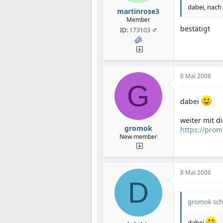
dabei, nach
martinrose3
Member
bestätigt
ID:
173103
8 Mai 2006
G
dabei
weiter mit d
gromok
https://pro
New member
8 Mai 2006
D
gromok sch
dabei