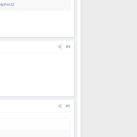
lphin32
#4
#5