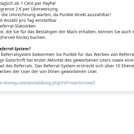
äglich ab 1 Cent per PayPal
grenze 2 € per Überweisung
 die Umrechnung warten, da Punkte direkt auszahlbar!
l-Anzahl pro Tag einstellbar
Referral-Statistiken
te, die Sie für das Bestätigen der Mails erhalten, können Sie auch
(Forced Klicks) buchen.
Referral-System?
Referralsystem bekommen Sie Punkte für das Werben von Referral
ge Gutschrift bei erster Aktivität des geworbenen Users sowie ein
ail des Referrals. Das Referral-System erstreckt sich über 10 Eben
erben der User der von Ihnen geworbenen User.
mo-money.com/anmeldung.php?ref=martinrose3