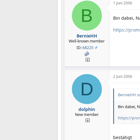
1 Juni 2006
B
Bin dabei, N
https://pro
BernieHH
Well-known member
ID:
68225
2 Juni 2006
D
BernieHH sc
Bin dabei, 
dolphin
New member
https://pr
bestätigt