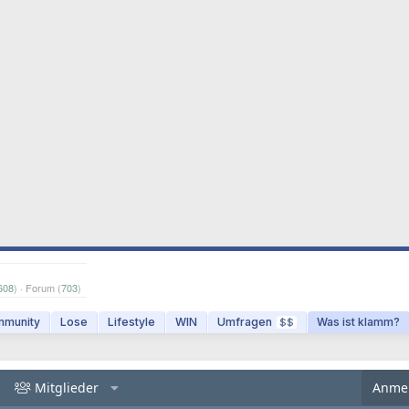
608
) · Forum (
703
)
munity
Lose
Lifestyle
WIN
Umfragen
Was ist klamm?
$$
Mitglieder
Anme