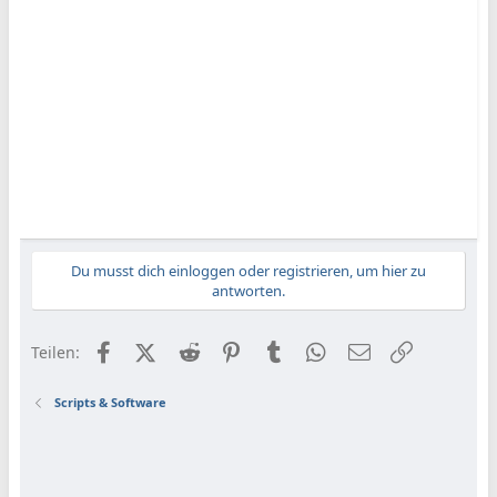
Du musst dich einloggen oder registrieren, um hier zu
antworten.
Facebook
X (Twitter)
Reddit
Pinterest
Tumblr
WhatsApp
E-Mail
Link
Teilen:
Scripts & Software