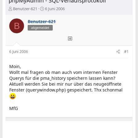
phpMyAdmin - SQL-Verlaufsprotokoll
E
E
Benutzer-621
6 Juni 2006
r
r
s
s
Benutzer-621
B
t
t
abgemeldet
e
e
l
l
l
l
e
t
6 Juni 2006
#1
r
a
m
Moin,
Wollt mal fragen ob man auch vom internen Fenster
Querys für die pma_history speichern lassen kann?
Aktuell werden Sie bei mir nur über das neugeöffnete
Fenster (querywindow.php) gespeichert. Thx schonmal
MfG