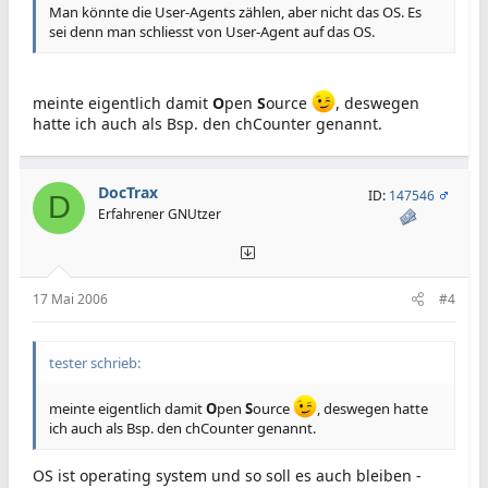
Man könnte die User-Agents zählen, aber nicht das OS. Es
sei denn man schliesst von User-Agent auf das OS.
meinte eigentlich damit
O
pen
S
ource
, deswegen
hatte ich auch als Bsp. den chCounter genannt.
DocTrax
ID:
147546
D
Erfahrener GNUtzer
17 Mai 2006
#4
tester schrieb:
meinte eigentlich damit
O
pen
S
ource
, deswegen hatte
ich auch als Bsp. den chCounter genannt.
OS ist operating system und so soll es auch bleiben -