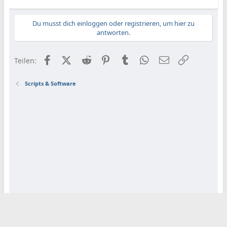
Du musst dich einloggen oder registrieren, um hier zu
antworten.
Facebook
X (Twitter)
Reddit
Pinterest
Tumblr
WhatsApp
E-Mail
Link
Teilen:
Scripts & Software