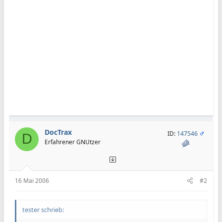
DocTrax
ID:
147546
D
Erfahrener GNUtzer
16 Mai 2006
#2
tester schrieb: