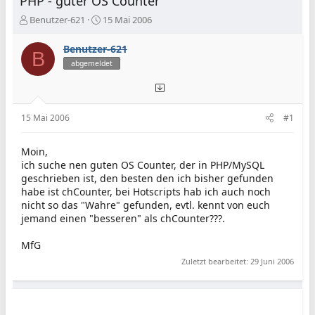
PHP - guter OS Counter
E
E
Benutzer-621
15 Mai 2006
r
r
s
s
Benutzer-621
B
t
t
abgemeldet
e
e
l
l
l
l
e
t
15 Mai 2006
#1
r
a
m
Moin,
ich suche nen guten OS Counter, der in PHP/MySQL
geschrieben ist, den besten den ich bisher gefunden
habe ist chCounter, bei Hotscripts hab ich auch noch
nicht so das "Wahre" gefunden, evtl. kennt von euch
jemand einen "besseren" als chCounter???.
MfG
Zuletzt bearbeitet:
29 Juni 2006