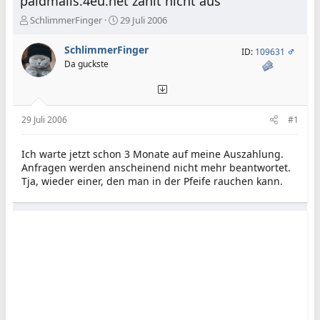
paidmails.4eu.net zahlt nicht aus
E
E
SchlimmerFinger
29 Juli 2006
r
r
s
s
SchlimmerFinger
ID:
109631
t
t
Da guckste
e
e
l
l
l
l
e
t
29 Juli 2006
#1
r
a
m
Ich warte jetzt schon 3 Monate auf meine Auszahlung.
Anfragen werden anscheinend nicht mehr beantwortet.
Tja, wieder einer, den man in der Pfeife rauchen kann.