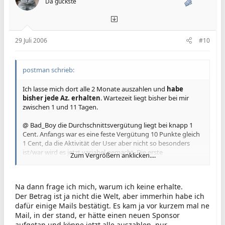
Da guckste
29 Juli 2006
#10
postman schrieb:
Ich lasse mich dort alle 2 Monate auszahlen und
habe
bisher jede Az. erhalten
. Wartezeit liegt bisher bei mir
zwischen 1 und 11 Tagen.
@ Bad_Boy die Durchschnittsvergütung liegt bei knapp 1
Cent. Anfangs war es eine feste Vergütung 10 Punkte gleich
1 Cent, da die Aktivität der User aber nicht so besonders
ist/war wird es jetzt variabel gemacht. Die erste
Zum Vergrößern anklicken....
Umrechnung ergab dann auch wieder knapp 1 Cent für 10
Punkte.
Na dann frage ich mich, warum ich keine erhalte.
Der Betrag ist ja nicht die Welt, aber immerhin habe ich
dafür einige Mails bestätigt. Es kam ja vor kurzem mal ne
Mail, in der stand, er hätte einen neuen Sponsor
aufgetan und könne jetzt alle auszahlen, nur