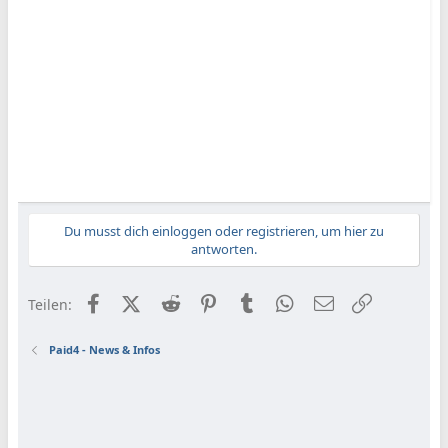
Du musst dich einloggen oder registrieren, um hier zu
antworten.
Facebook
X (Twitter)
Reddit
Pinterest
Tumblr
WhatsApp
E-Mail
Link
Teilen:
Paid4 - News & Infos