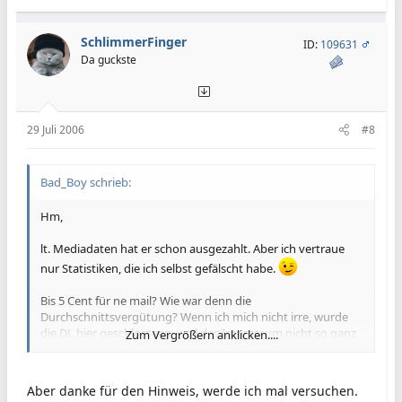
SchlimmerFinger
ID:
109631
Da guckste
29 Juli 2006
#8
Bad_Boy schrieb:
Hm,
lt. Mediadaten hat er schon ausgezahlt. Aber ich vertraue
nur Statistiken, die ich selbst gefälscht habe.
Bis 5 Cent für ne mail? Wie war denn die
Durchschnittsvergütung? Wenn ich mich nicht irre, wurde
die DL hier geschlosseen, weil das Impressum nicht so ganz
Zum Vergrößern anklicken....
ok ist.
Fühl ihm halt ein wenig auf den Zahn, du kannst dich auch
Aber danke für den Hinweis, werde ich mal versuchen.
an
www.umbudsman.at
wenden. Evt. können die helfen.