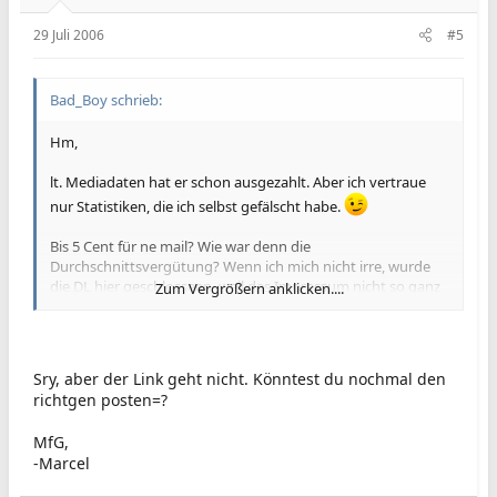
29 Juli 2006
#5
Bad_Boy schrieb:
Hm,
lt. Mediadaten hat er schon ausgezahlt. Aber ich vertraue
nur Statistiken, die ich selbst gefälscht habe.
Bis 5 Cent für ne mail? Wie war denn die
Durchschnittsvergütung? Wenn ich mich nicht irre, wurde
die DL hier geschlosseen, weil das Impressum nicht so ganz
Zum Vergrößern anklicken....
ok ist.
Fühl ihm halt ein wenig auf den Zahn, du kannst dich auch
an
www.umbudsman.at
wenden. Evt. können die helfen.
Sry, aber der Link geht nicht. Könntest du nochmal den
richtgen posten=?
MfG,
-Marcel