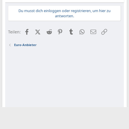
Du musst dich einloggen oder registrieren, um hier zu
antworten.
Facebook
X (Twitter)
Reddit
Pinterest
Tumblr
WhatsApp
E-Mail
Link
Teilen:
Euro-Anbieter