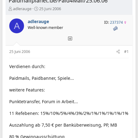
Paidmailplanet.de/Paid4Mail/25.06.06
E
E
adlerauge
25 Juni 2006
r
r
s
s
adlerauge
ID:
237374
A
t
t
Well-known member
e
e
l
l
l
l
e
t
25 Juni 2006
#1
r
a
m
Verdienen durch:
Paidmails, Paidbanner, Spiele...
weitere Features:
Punktetransfer, Forum in Arbeit...
11 Refebenen: 15%/10%/5%/4%/3%/2%/1%/1%/1%/1%/1%
Auszahlung ab 7,50 € per Banküberweisung, PP, MB
80 % Gewinnausschüttung