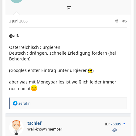
3 Juni 2006
#6
@alfa
Österreichisch : urgieren
Deutsch : drängen, schnelle Erledigung fordern (bei
Behörden)
(Googles erster Eintrag unter urgieren
)
aber was mit Moneybar los ist weiß ich leider immer
noch nicht
R
zerafin
e
a
k
t
tschief
ID:
76895
i
Well-known member
o