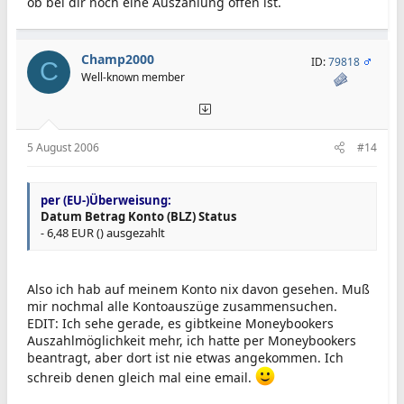
ob bei dir noch eine Auszahlung offen ist.
Champ2000
ID:
79818
C
Well-known member
5 August 2006
#14
per (EU-)Überweisung:
Datum
Betrag
Konto (BLZ)
Status
-
6,48 EUR () ausgezahlt
Also ich hab auf meinem Konto nix davon gesehen. Muß
mir nochmal alle Kontoauszüge zusammensuchen.
EDIT: Ich sehe gerade, es gibtkeine Moneybookers
Auszahlmöglichkeit mehr, ich hatte per Moneybookers
beantragt, aber dort ist nie etwas angekommen. Ich
schreib denen gleich mal eine email.