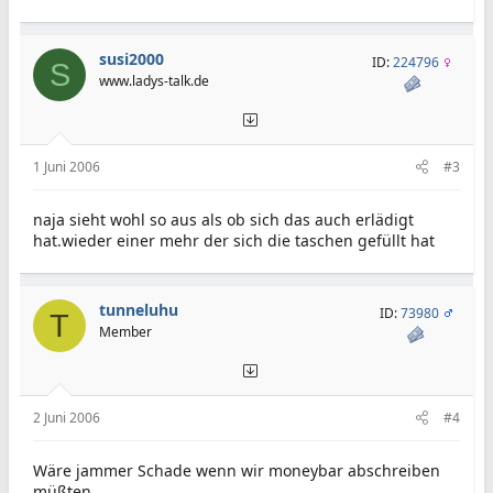
susi2000
ID:
224796
S
www.ladys-talk.de
1 Juni 2006
#3
naja sieht wohl so aus als ob sich das auch erlädigt
hat.wieder einer mehr der sich die taschen gefüllt hat
tunneluhu
ID:
73980
T
Member
2 Juni 2006
#4
Wäre jammer Schade wenn wir moneybar abschreiben
müßten.