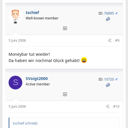
tschief
ID:
76895
Well-known member
5 Juni 2006
#9
Moneybar tut wieder!
Da haben wir nochmal Glück gehabt!
SVoigt2000
ID:
10720
S
Active member
5 Juni 2006
#10
tschief schrieb: