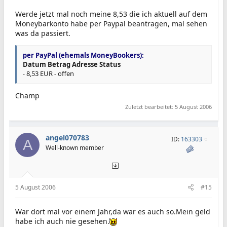
Werde jetzt mal noch meine 8,53 die ich aktuell auf dem
Moneybarkonto habe per Paypal beantragen, mal sehen
was da passiert.
per PayPal (ehemals MoneyBookers):
Datum
Betrag
Adresse
Status
-
8,53 EUR
-
offen
Champ
Zuletzt bearbeitet:
5 August 2006
angel070783
ID:
163303
A
Well-known member
5 August 2006
#15
War dort mal vor einem Jahr,da war es auch so.Mein geld
habe ich auch nie gesehen.