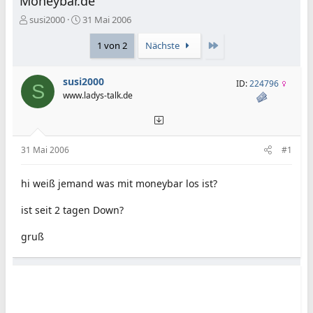
Moneybar.de
E
E
susi2000
31 Mai 2006
r
r
s
s
Letzte
1 von 2
Nächste
t
t
e
e
susi2000
l
l
ID:
224796
S
l
l
www.ladys-talk.de
e
t
r
a
m
31 Mai 2006
#1
hi weiß jemand was mit moneybar los ist?
ist seit 2 tagen Down?
gruß