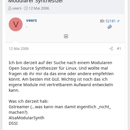
Modularer Synthesizer
E
E
veers
12 Mai 2006
r
r
s
s
veers
ID:
52181
V
t
t
.
e
e
l
l
l
l
e
t
12 Mai 2006
#1
r
a
m
Ich bin derzeit auf der Suche nach einem Modularen
Open Source Synthesizer für Linux. Und wollte mal
fragen ob ihr mir da das eine oder andere empfehlen
könnt. Am besten mit GUI. Wichtig ist noch das ich
eigene Module mit vertretbarem Aufwand entwickeln
kann.
Was ich derzeit hab:
Gstreamer (...was kann man damit eigentlich _nicht_
machen?)
AlsaModularSynth
DSSI