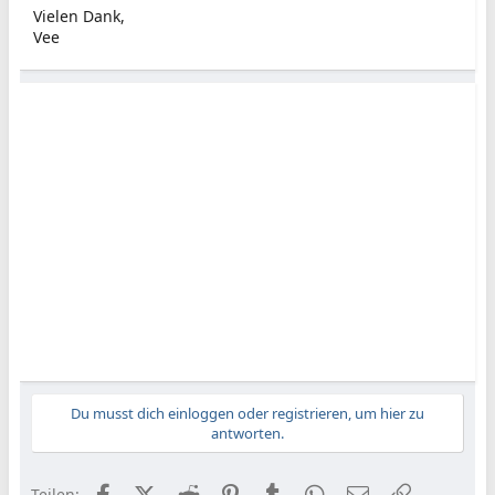
Vielen Dank,
Vee
Du musst dich einloggen oder registrieren, um hier zu
antworten.
Facebook
X (Twitter)
Reddit
Pinterest
Tumblr
WhatsApp
E-Mail
Link
Teilen: