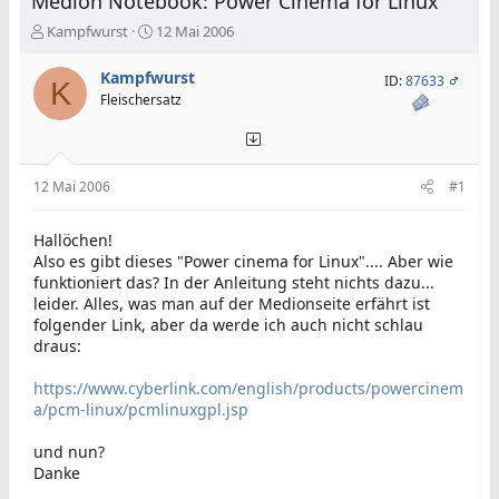
Medion Notebook: Power Cinema for Linux
E
E
Kampfwurst
12 Mai 2006
r
r
s
s
Kampfwurst
ID:
87633
K
t
t
Fleischersatz
e
e
l
l
l
l
e
t
12 Mai 2006
#1
r
a
m
Hallöchen!
Also es gibt dieses "Power cinema for Linux".... Aber wie
funktioniert das? In der Anleitung steht nichts dazu...
leider. Alles, was man auf der Medionseite erfährt ist
folgender Link, aber da werde ich auch nicht schlau
draus:
https://www.cyberlink.com/english/products/powercinem
a/pcm-linux/pcmlinuxgpl.jsp
und nun?
Danke