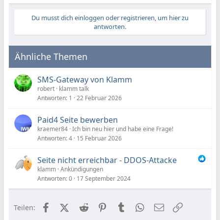
Du musst dich einloggen oder registrieren, um hier zu
antworten.
Ähnliche Themen
SMS-Gateway von Klamm
robert
klamm talk
Antworten
1
22 Februar 2026
Paid4 Seite bewerben
kraemer84
Ich bin neu hier und habe eine Frage!
Antworten
4
15 Februar 2026
Seite nicht erreichbar - DDOS-Attacke
klamm
Ankündigungen
Antworten
0
17 September 2024
Facebook
X (Twitter)
Reddit
Pinterest
Tumblr
WhatsApp
E-Mail
Link
Teilen: