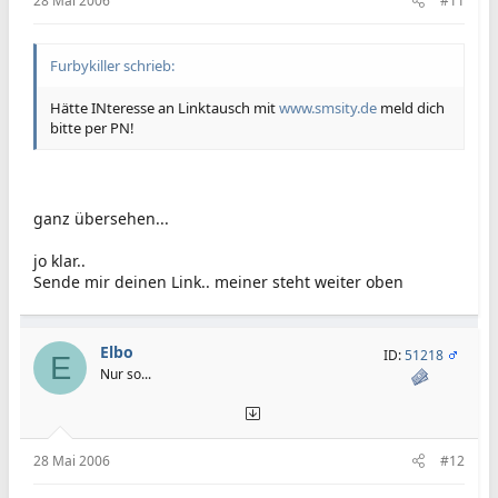
28 Mai 2006
#11
Furbykiller schrieb:
Hätte INteresse an Linktausch mit
www.smsity.de
meld dich
bitte per PN!
ganz übersehen...
jo klar..
Sende mir deinen Link.. meiner steht weiter oben
Elbo
ID:
51218
E
Nur so...
28 Mai 2006
#12