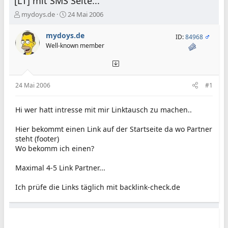
[LT] mit SMS Seite...
E
E
mydoys.de
24 Mai 2006
r
r
s
s
mydoys.de
ID:
84968
t
t
Well-known member
e
e
l
l
l
l
e
t
24 Mai 2006
#1
r
a
m
Hi wer hatt intresse mit mir Linktausch zu machen..
Hier bekommt einen Link auf der Startseite da wo Partner
steht (footer)
Wo bekomm ich einen?
Maximal 4-5 Link Partner...
Ich prüfe die Links täglich mit backlink-check.de