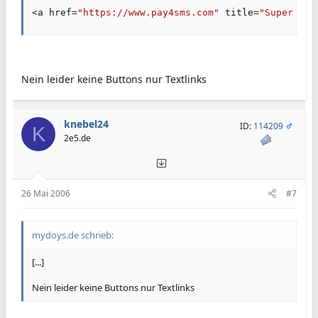
<
a href
=
"https://www.pay4sms.com"
 title
=
"Super gün
Nein leider keine Buttons nur Textlinks
knebel24
ID:
114209
K
2e5.de
26 Mai 2006
#7
mydoys.de schrieb:
[...]
Nein leider keine Buttons nur Textlinks