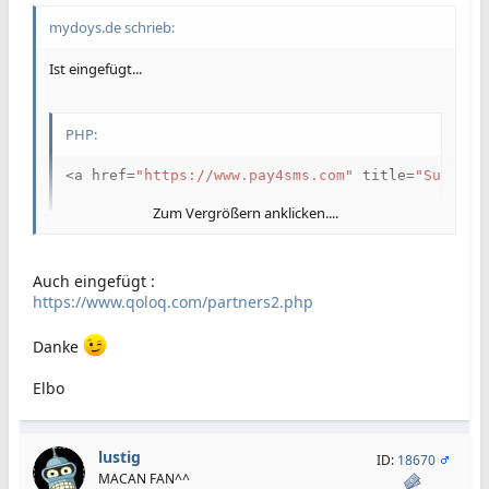
mydoys.de schrieb:
Ist eingefügt...
PHP:
<
a href
=
"https://www.pay4sms.com"
 title
=
"Super g
Zum Vergrößern anklicken....
Nein leider keine Buttons nur Textlinks
Auch eingefügt :
https://www.qoloq.com/partners2.php
Danke
Elbo
lustig
ID:
18670
MACAN FAN^^