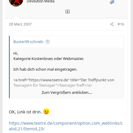
Devilution Media
28 März 2007
#16
Buster99 schrieb:
Hi,
Kategorie Kostenloses oder Webmaster.
Ich hab dich schon mal eingetragen.
<a href="https://www.teetre.de" title="Der Treffpunkt von
Teenagern für Teenager">Teenager-Treff</a>
Zum Vergrößern anklicken....
zu finden unter
https://www.img5.de/partner.php
MFG
OK, Link ist drin.
Buster99
https://www.teetre.de/component/option,com_weblinks/c
atid,21/Itemid,23/