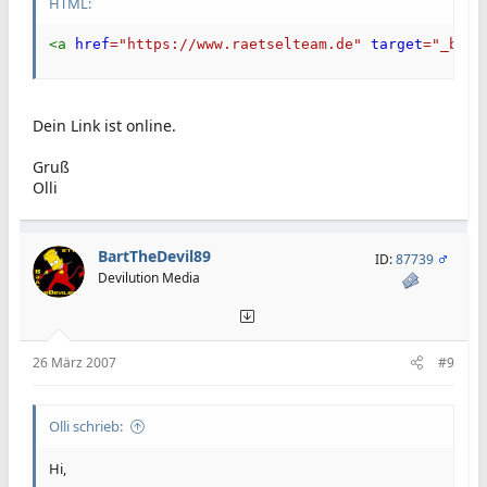
HTML:
<
a
href
=
"
https://www.raetselteam.de
"
target
=
"
_blan
Dein Link ist online.
Gruß
Olli
BartTheDevil89
ID:
87739
Devilution Media
26 März 2007
#9
Olli schrieb:
Hi,