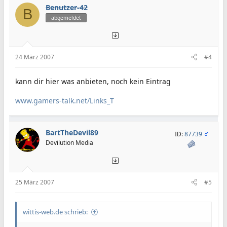
Benutzer-42
B
abgemeldet
24 März 2007
#4
kann dir hier was anbieten, noch kein Eintrag
www.gamers-talk.net/Links_T
BartTheDevil89
ID:
87739
Devilution Media
25 März 2007
#5
wittis-web.de schrieb: