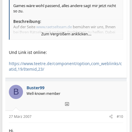
Games wäre wohl passend, alles andere sagt mir jetzt nicht
so zu.
Beschreibung:
Auf der Seite
www.raetselteam.de
bemühen wir uns, Ihnen
bei Ihren Rätseln und anderen Problemen zu helfen. Dabei
Zum Vergrößern anklicken....
spielt es keine Rolle, ob Kreuzwort- oder Logikrätsel oder
mathematischen Problemen. Auch Scherzfragen sind bei
uns herzlich Willkommen.
Und Link ist online:
https://www.teetre.de/component/option,com_weblinks/c
HTML:
atid,19/Itemid,23/
<
a
href
=
"
https://www.raetselteam.de
"
target
=
"
_bl
Buster99
B
Well-known member
Dein Link ist online.
Gruß
Olli
27 März 2007
#10
Hi,