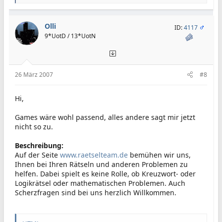
e
a
k
t
Olli
ID:
4117
i
9*UotD / 13*UotN
o
n
e
n
:
26 März 2007
#8
Hi,
Games wäre wohl passend, alles andere sagt mir jetzt
nicht so zu.
Beschreibung:
Auf der Seite
www.raetselteam.de
bemühen wir uns,
Ihnen bei Ihren Rätseln und anderen Problemen zu
helfen. Dabei spielt es keine Rolle, ob Kreuzwort- oder
Logikrätsel oder mathematischen Problemen. Auch
Scherzfragen sind bei uns herzlich Willkommen.