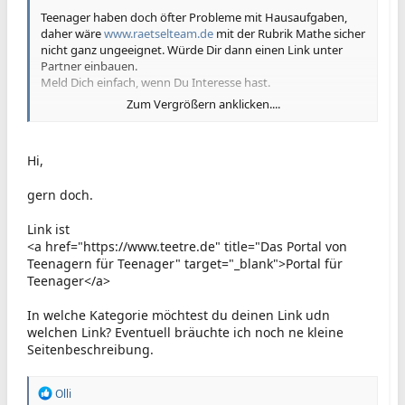
Teenager haben doch öfter Probleme mit Hausaufgaben,
daher wäre
www.raetselteam.de
mit der Rubrik Mathe sicher
nicht ganz ungeeignet. Würde Dir dann einen Link unter
Partner einbauen.
Meld Dich einfach, wenn Du Interesse hast.
Zum Vergrößern anklicken....
Gruß
Olli
Hi,
gern doch.
Link ist
<a href="https://www.teetre.de" title="Das Portal von
Teenagern für Teenager" target="_blank">Portal für
Teenager</a>
In welche Kategorie möchtest du deinen Link udn
welchen Link? Eventuell bräuchte ich noch ne kleine
Seitenbeschreibung.
R
Olli