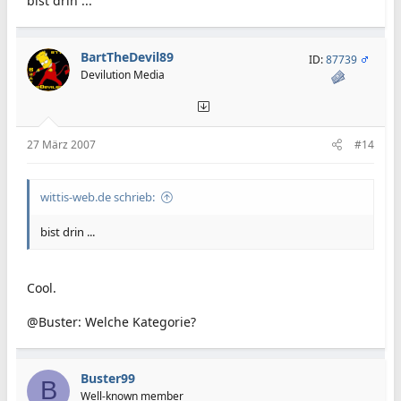
bist drin ...
BartTheDevil89
ID:
87739
Devilution Media
27 März 2007
#14
wittis-web.de schrieb:
bist drin ...
Cool.
@Buster: Welche Kategorie?
Buster99
B
Well-known member