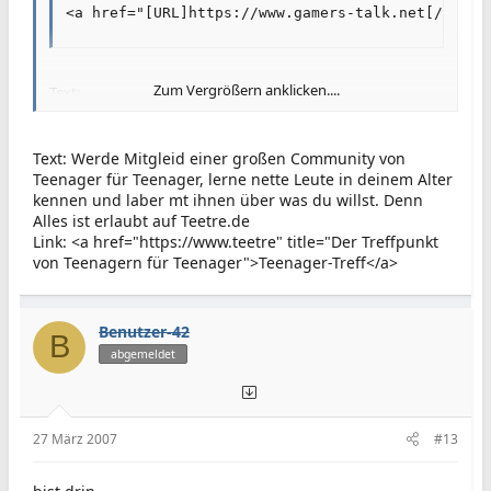
<a href="[URL]https://www.gamers-talk.net[/URL]"
Zum Vergrößern anklicken....
Text:
Gamers-Talk.net - Alles Wissenswerte über Games, Konsolen
und Handhelds jeder Epoche, ob retro oder nextgeneration
...
Text: Werde Mitgleid einer großen Community von
Eine Enzyklopädie von Gamer für Gamer ... Mach mit!
Teenager für Teenager, lerne nette Leute in deinem Alter
kennen und laber mt ihnen über was du willst. Denn
Kategorie: logisch Games
Alles ist erlaubt auf Teetre.de
Link: <a href="https://www.teetre" title="Der Treffpunkt
Was brauche ich ?
von Teenagern für Teenager">Teenager-Treff</a>
Link-URL
kurzer Text
Benutzer-42
B
abgemeldet
27 März 2007
#13