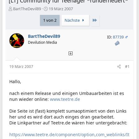
[LT] Community für Teenager *runderneuert*
E
E
BartTheDevil89
19 März 2007
r
r
s
s
Letzte
1 von 2
Nächste
t
t
e
e
BartTheDevil89
l
l
ID:
87739
l
l
Devilution Media
e
t
r
a
m
19 März 2007
#1
Hallo,
nach einem Release und einigen Umbauarbeiten ist es
nun wieder online:
www.teetre.de
Die Seite ist (fast) komplett sumaoptimiert von den Links
her und es wird dort auch einges dran gearbeitet.
Die Linkpartner auf Teetre.de wären hier untergebracht:
https://www.teetre.de/component/option,com_weblinks/It