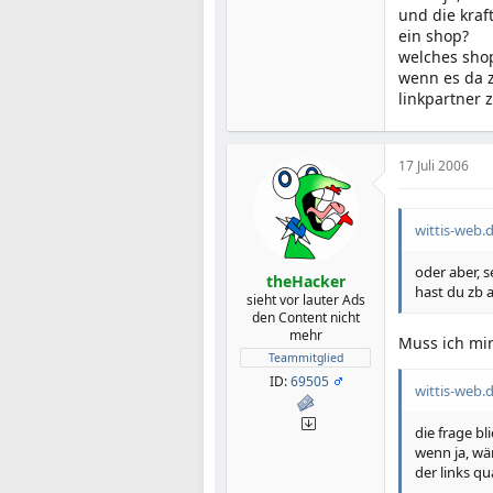
und die kraf
ein shop?
welches sho
wenn es da z
linkpartner 
17 Juli 2006
wittis-web.d
oder aber, s
theHacker
hast du zb 
sieht vor lauter Ads
den Content nicht
mehr
Muss ich mi
Teammitglied
ID:
69505
wittis-web.d
die frage bl
wenn ja, wä
der links q