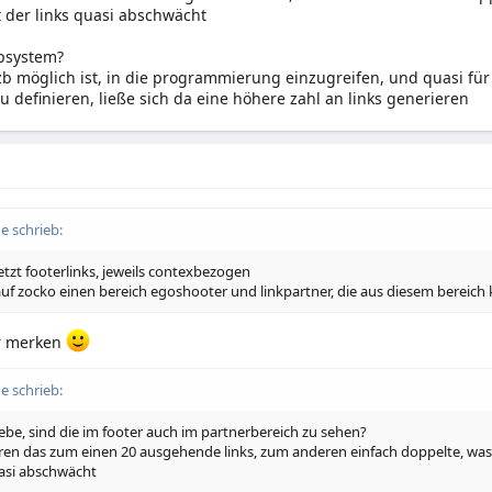
t der links quasi abschwächt
psystem?
b möglich ist, in die programmierung einzugreifen, und quasi für 
zu definieren, ließe sich da eine höhere zahl an links generieren
e schrieb:
etzt footerlinks, jeweils contexbezogen
auf zocko einen bereich egoshooter und linkpartner, die aus diesem bereic
r merken
e schrieb:
iebe, sind die im footer auch im partnerbereich zu sehen?
ren das zum einen 20 ausgehende links, zum anderen einfach doppelte, was 
uasi abschwächt