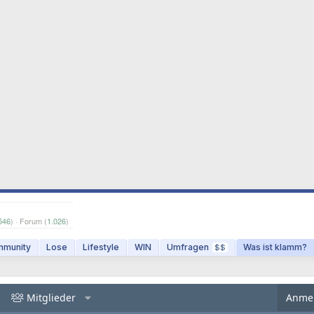
546
) · Forum (
1.026
)
munity
Lose
Lifestyle
WIN
Umfragen
Was ist klamm?
$$
Mitglieder
Anme