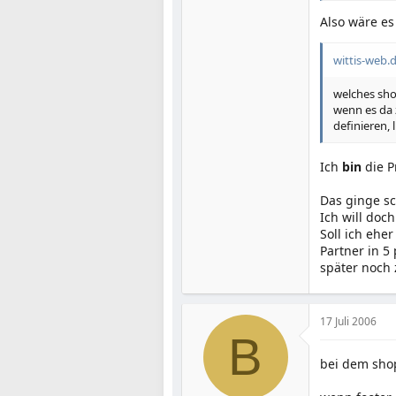
Also wäre es
wittis-web.d
welches sh
wenn es da 
definieren, 
Ich
bin
die 
Das ginge sc
Ich will doc
Soll ich ehe
Partner in 5
später noch 
17 Juli 2006
B
bei dem shop