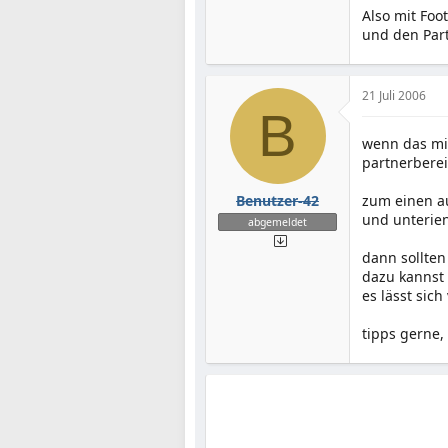
Also mit Foo
und den Part
21 Juli 2006
B
wenn das mit
partnerbere
Benutzer-42
zum einen au
und unterie
abgemeldet
dann sollten
dazu kannst 
es lässt sic
tipps gerne,