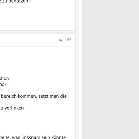
e zu benutzen ?
#3
ktion
mo)
m bereich kommen, setzt man die
zu verlinken
elte, was linkspam sein könnte