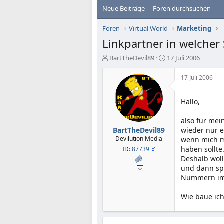
Neue Beiträge
Foren durchsuchen
Foren
Virtual World
Marketing
Linkpartner in welcher 
E
E
BartTheDevil89
17 Juli 2006
r
r
s
s
17 Juli 2006
t
t
e
e
Hallo,
l
l
l
l
e
t
also für mei
r
a
BartTheDevil89
wieder nur e
m
Devilution Media
wenn mich me
haben sollte
ID:
87739
Deshalb woll
und dann spe
Nummern im 
Wie baue ic