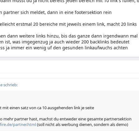
 dann musst du ja nicht bereits jeden bereich mit 10 link s füllen
n partner sich meldet, dann in eine footersektion rein
elleicht erstmal 20 bereiche mit jeweils einem link, macht 20 links
n dann weitere links hinzu, bis das ganze dann irgendwann mal ge
n ist, was imgegenzug ja auch wieder 200 backlinks bedeutet
s ja immer ein wenig uf den gesunden linkaufwuchs achten
e schrieb:
 mit einen satz von ca 10 ausgehenden link je seite
o mehr partner hast, machst du entweder eine gesamte partnersektion
re.de/partner.html
(soll nicht als werbung dienen, sondern als demo)