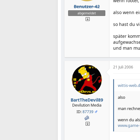
wenn footer,
Benutzer-42
also wenn ei
abgemeldet
so hast du vi
später komme
aufgewachse
und man mus
21 Juli 2006
wittis-web.d
also
BartTheDevil89
Devilution Media
man rechnet
ID:
87739
wenn du als
www.game-fi