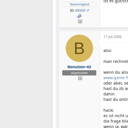
Ist es gut/s
Teammitglied
ID:
69505
17 Juli 2006
B
also
man rechnet 
Benutzer-42
wenn du als
abgemeldet
www.game-fi
oder aber, s
hast du zb a
dahin
hast du onli
hacki
es ist nicht
die frage bl
wenn ja, wä