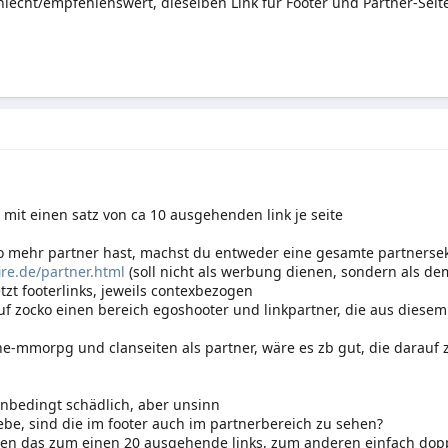
chlecht/empfehlenswert, dieselben Link für Footer und Partner-Seit
mit einen satz von ca 10 ausgehenden link je seite
o mehr partner hast, machst du entweder eine gesamte partnerse
re.de/partner.html
(soll nicht als werbung dienen, sondern als de
etzt footerlinks, jeweils contexbezogen
uf zocko einen bereich egoshooter und linkpartner, die aus diese
ne-mmorpg und clanseiten als partner, wäre es zb gut, die darauf 
 unbedingt schädlich, aber unsinn
iebe, sind die im footer auch im partnerbereich zu sehen?
ren das zum einen 20 ausgehende links, zum anderen einfach dopp