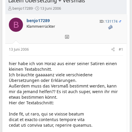
Latein Übersetzung + Versmaß
E
E
benjo17289
13 Juni 2006
r
r
s
s
benjo17289
ID:
131174
B
t
t
Klammverrückter
e
e
l
l
l
l
e
t
13 Juni 2006
#1
r
a
m
hier habe ich von Horaz aus einer seiner Satiren einen
kleinen Textabschnitt.
Ich bräuchte gaaaaanz viele verschiedene
Übersetzungen oder Erklärungen.
Außerdem muss das Versmaß bestimmt werden, kann
mir da jemand helfen?? Es ist auch super, wenn ihr mir
etwas bestimmen könnt.
Hier der Textabschnitt:
Inde fit, ut raro, qui se vixisse beatum
dicat et exacto contentus tempore vita
cedat uti conviva satur, reperire queamus.