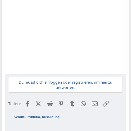
Du musst dich einloggen oder registrieren, um hier zu
antworten.
Facebook
X (Twitter)
Reddit
Pinterest
Tumblr
WhatsApp
E-Mail
Link
Teilen:
Schule, Studium, Ausbildung