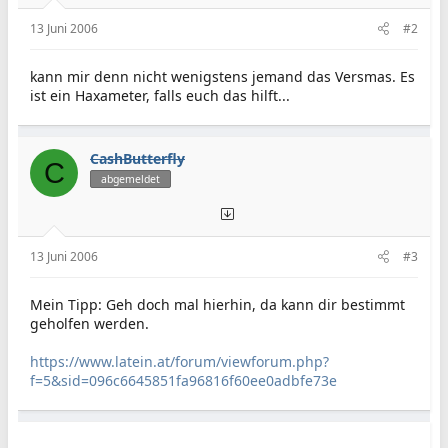
13 Juni 2006
#2
kann mir denn nicht wenigstens jemand das Versmas. Es
ist ein Haxameter, falls euch das hilft...
CashButterfly
C
abgemeldet
13 Juni 2006
#3
Mein Tipp: Geh doch mal hierhin, da kann dir bestimmt
geholfen werden.
https://www.latein.at/forum/viewforum.php?
f=5&sid=096c6645851fa96816f60ee0adbfe73e