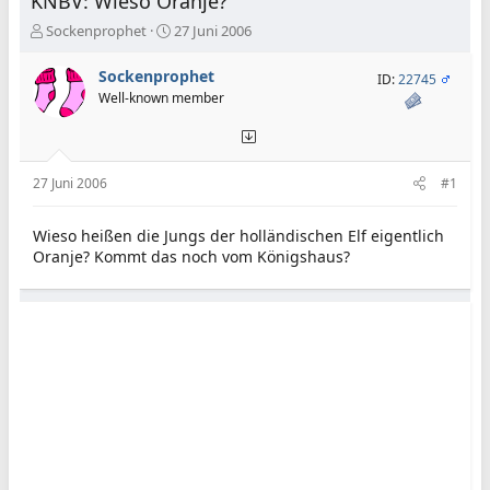
KNBV: Wieso Oranje?
E
E
Sockenprophet
27 Juni 2006
r
r
s
s
Sockenprophet
ID:
22745
t
t
Well-known member
e
e
l
l
l
l
e
t
27 Juni 2006
#1
r
a
m
Wieso heißen die Jungs der holländischen Elf eigentlich
Oranje? Kommt das noch vom Königshaus?