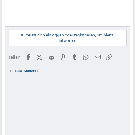
Du musst dich einloggen oder registrieren, um hier zu
antworten.
Facebook
X (Twitter)
Reddit
Pinterest
Tumblr
WhatsApp
E-Mail
Link
Teilen:
Euro-Anbieter