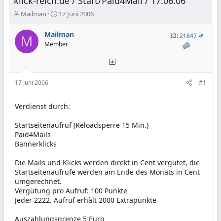
klick-reich.de / Start/Paid4Mail / 17.06.06
E
E
Mailman
17 Juni 2006
r
r
s
s
Mailman
ID:
21847
M
t
t
Member
e
e
l
l
l
l
e
t
17 Juni 2006
#1
r
a
m
Verdienst durch:
Startseitenaufruf (Reloadsperre 15 Min.)
Paid4Mails
Bannerklicks
Die Mails und Klicks werden direkt in Cent vergütet, die
Startseitenaufrufe werden am Ende des Monats in Cent
umgerechnet.
Vergütung pro Aufruf: 100 Punkte
Jeder 2222. Aufruf erhält 2000 Extrapunkte
Auszahlungsgrenze 5 Euro