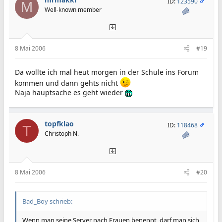
ID:
123590
M
Well-known member
8 Mai 2006
#19
Da wollte ich mal heut morgen in der Schule ins Forum
kommen und dann gehts nicht
Naja hauptsache es geht wieder
topfklao
ID:
118468
T
Christoph N.
8 Mai 2006
#20
Bad_Boy schrieb:
Wenn man seine Server nach Frauen benennt, darf man sich