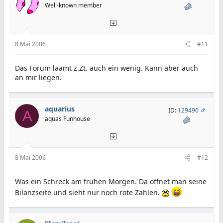
i
Well-known member
o
n
e
n
:
8 Mai 2006
#11
Das Forum laamt z.Zt. auch ein wenig. Kann aber auch
an mir liegen.
aquarius
ID:
129496
A
aquas Funhouse
8 Mai 2006
#12
Was ein Schreck am frühen Morgen. Da öffnet man seine
Bilanzseite und sieht nur noch rote Zahlen.