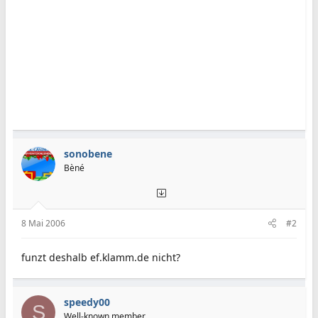
sonobene
Bèné
8 Mai 2006
#2
funzt deshalb ef.klamm.de nicht?
speedy00
S
Well-known member