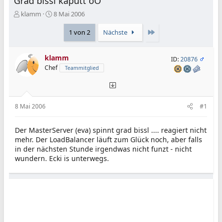
Grad bissl kaputt oO
E
E
klamm
8 Mai 2006
r
r
s
s
Letzte
1 von 2
Nächste
t
t
e
e
klamm
l
l
ID:
20876
l
l
Chef
Teammitglied
e
t
r
a
m
8 Mai 2006
#1
Der MasterServer (eva) spinnt grad bissl .... reagiert nicht
mehr. Der LoadBalancer läuft zum Glück noch, aber falls
in der nächsten Stunde irgendwas nicht funzt - nicht
wundern. Ecki is unterwegs.