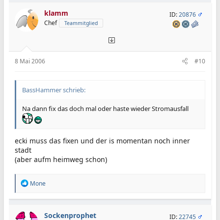
klamm
ID:
20876
Chef
Teammitglied
8 Mai 2006
#10
BassHammer schrieb:
Na dann fix das doch mal oder haste wieder Stromausfall
ecki muss das fixen und der is momentan noch inner
stadt
(aber aufm heimweg schon)
R
Mone
e
a
k
t
Sockenprophet
ID:
22745