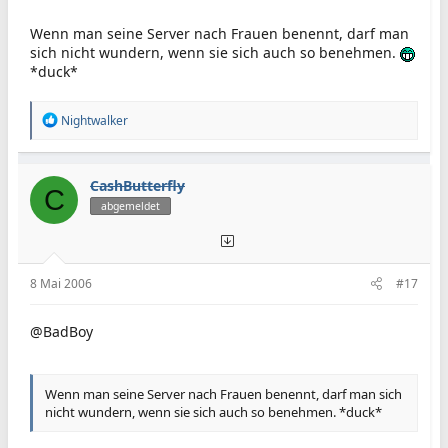
Wenn man seine Server nach Frauen benennt, darf man
sich nicht wundern, wenn sie sich auch so benehmen.
*duck*
R
Nightwalker
e
a
k
t
CashButterfly
C
i
abgemeldet
o
n
e
n
:
8 Mai 2006
#17
@BadBoy
Wenn man seine Server nach Frauen benennt, darf man sich
nicht wundern, wenn sie sich auch so benehmen. *duck*