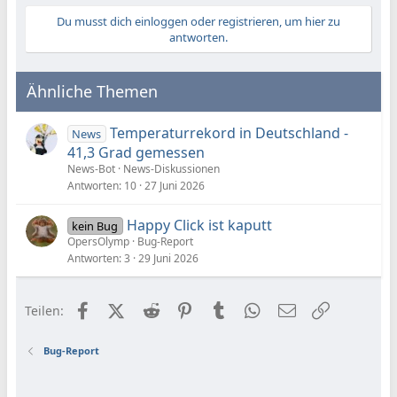
Du musst dich einloggen oder registrieren, um hier zu
antworten.
Ähnliche Themen
Temperaturrekord in Deutschland -
News
41,3 Grad gemessen
News-Bot
News-Diskussionen
Antworten
10
27 Juni 2026
Happy Click ist kaputt
kein Bug
OpersOlymp
Bug-Report
Antworten
3
29 Juni 2026
Facebook
X (Twitter)
Reddit
Pinterest
Tumblr
WhatsApp
E-Mail
Link
Teilen:
Bug-Report