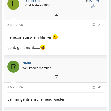
lilamilsani
ID:
151639
L
FuCo-Masterin 2006
8 Mai 2006
#13
hehe...is atm wie n blinker
geht, geht nicht......
ruebi
R
Well-known member
8 Mai 2006
#14
bei mir gehts anscheinend wieder