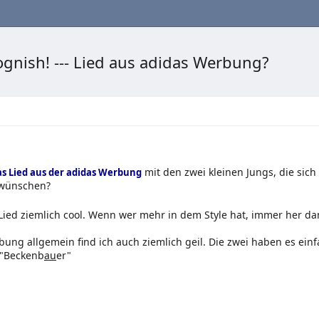
nish! --- Lied aus adidas Werbung?
mit den zwei kleinen Jungs, die sich 
as Lied aus der adidas Werbung
 wünschen?
 Lied ziemlich cool. Wenn wer mehr in dem Style hat, immer her da
ung allgemein find ich auch ziemlich geil. Die zwei haben es einf
 "Beckenb
au
er"