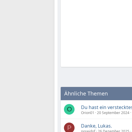
Ähnliche Themen
Du hast ein versteckte
O
Orion01
20 September 2024
Danke, Lukas.
P
poseidof
26 Dezember 2025