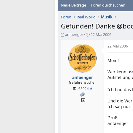
Neue Beiträge
Foren durchsuchen
Foren
Real World
Musik
Gefunden! Danke @boog
E
E
anfaenger
22 Mai 2006
r
r
s
s
22 Mai 2006
t
t
e
e
Moin!
l
l
l
l
e
t
Wer kennt
d
r
a
anfaenger
Aufstellung
m
Gefahrensucher
ID:
65024
Ich find das
Und die Werb
Ich sag nur:
Gruß
anfaenger