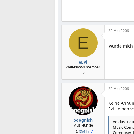
22 Mai 2006
E
Würde mich 
eLPi
Well-known member
22 Mai 2006
Keine Ahnung
Evtl. einen 
boognish
Adidas "Equ
Musikjunkie
Music Comp
ID:
35417
Composer: 