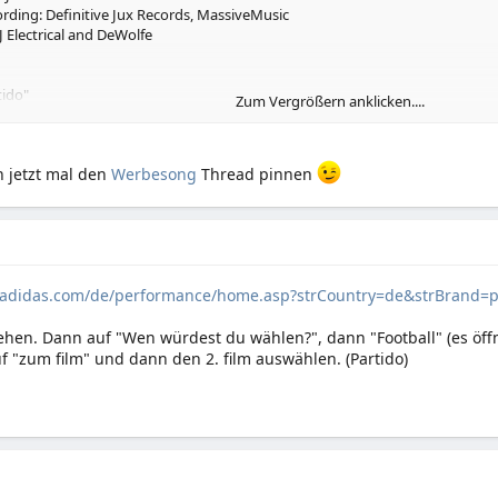
rding: Definitive Jux Records, MassiveMusic
J Electrical and DeWolfe
tido"
Zum Vergrößern anklicken....
oir
e Meany
rding: Atlantic Records / Warners Group
h jetzt mal den
Werbesong
Thread pinnen
Universal Music
.adidas.com/de/performance/home.asp?strCountry=de&strBrand=
ehen. Dann auf "Wen würdest du wählen?", dann "Football" (es öff
f "zum film" und dann den 2. film auswählen. (Partido)