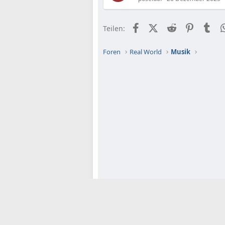
Facebook
X (Twitter)
Reddit
Pinteres
Tu
Teilen:
Foren
Real World
Musik