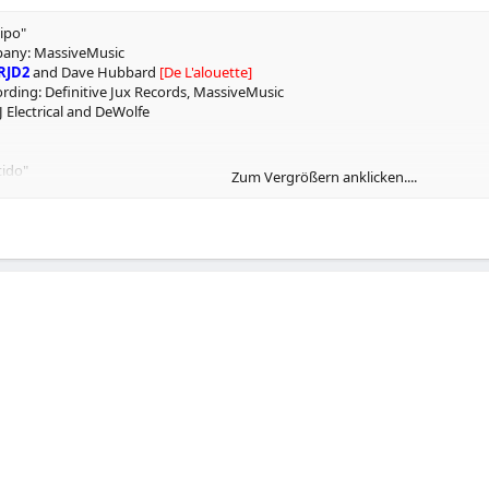
ipo"
any: MassiveMusic
RJD2
and Dave Hubbard
[De L'alouette]
rding: Definitive Jux Records, MassiveMusic
J Electrical and DeWolfe
tido"
Zum Vergrößern anklicken....
 Noir
ie Meany
rding: Atlantic Records / Warners Group
Universal Music