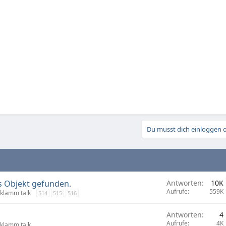
Du musst dich einloggen o
s Objekt gefunden.
Antworten
10K
Aufrufe
559K
klamm talk
514
515
516
Antworten
4
Aufrufe
4K
klamm talk