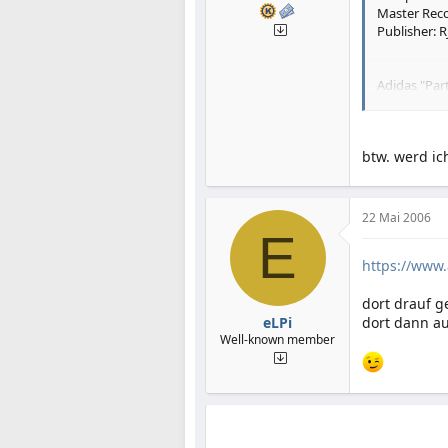
Master Reco
Publisher: R
Adidas "Par
Artist: Jim N
Title: Eani
Master Reco
btw. werd ic
Publisher: 
22 Mai 2006
E
https://www
dort drauf g
eLPi
dort dann au
Well-known member