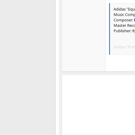
Adidas "Equ
Music Comp
Composer:
Master Reco
Publisher: R
Adidas "Par
Artist: Jim
Title: Ean
Master Reco
Publisher: 