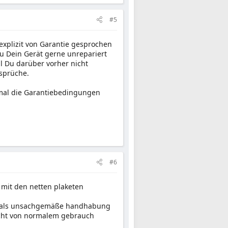
#5
explizit von Garantie gesprochen
u Dein Gerät gerne unrepariert
il Du darüber vorher nicht
nsprüche.
r mal die Garantiebedingungen
#6
n mit den netten plaketen
st, als unsachgemäße handhabung
icht von normalem gebrauch