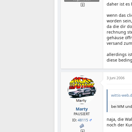
daher ist es
wenn das cli
worden sein,
da die dir d
rechnung ste
gehäuse öffn
versand zu
allerdings i
diese bedin
3 Juni 2006
wittis-web.d
bei MM und S
Marty
PAUSIERT
naja, die Wa
ID:
48115
noch der Ku