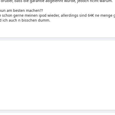
 drüber, dass die garantie abgelehnt wurde, jedoch nciht warum.
h nun am besten machen??
te schon gerne meinen ipod wieder, allerdings sind 64€ ne menge g
nd ich auch n bisschen dumm.