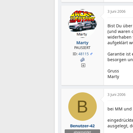
3 Juni 2006
Bist Du über
(und waren d
widerhaben w
Marty
aufgeklärt w
PAUSIERT
Garantie ist
ID:
48115
besorgen un
Gruss
Marty
3 Juni 2006
B
bei MM und S
eingedrückt
Benutzer-42
ausgelegt, 
abgemeldet