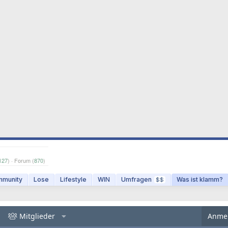
127
) · Forum (
870
)
munity
Lose
Lifestyle
WIN
Umfragen
Was ist klamm?
$$
Mitglieder
Anme