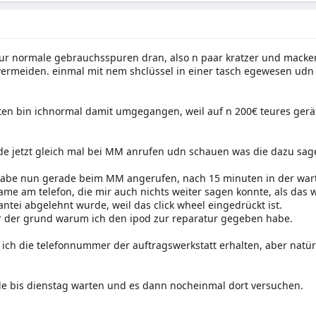
ur normale gebrauchsspuren dran, also n paar kratzer und macken,
vermeiden. einmal mit nem shclüssel in einer tasch egewesen udn
ten bin ichnormal damit umgegangen, weil auf n 200€ teures gerä
de jetzt gleich mal bei MM anrufen udn schauen was die dazu sag
 habe nun gerade beim MM angerufen, nach 15 minuten in der warte
ame am telefon, die mir auch nichts weiter sagen konnte, als das 
antei abgelehnt wurde, weil das click wheel eingedrückt ist.
r der grund warum ich den ipod zur reparatur gegeben habe.
 ich die telefonnummer der auftragswerkstatt erhalten, aber natü
de bis dienstag warten und es dann nocheinmal dort versuchen.