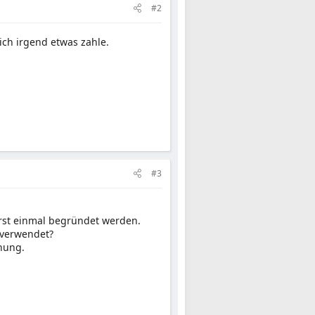
#2
ich irgend etwas zahle.
#3
rst einmal begründet werden.
 verwendet?
hnung.