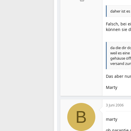
daher ist e
Falsch, bei 
können sie d
da die dir 
weil es eine
gehäuse öff
versand zu
Das aber nur
Marty
3 Juni 2006
B
marty
ob garantie 