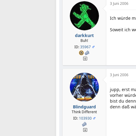
3 Juni 2006
Ich würde ma
Soweit ich w
darkkurt
Buh!
ID:
35967
3 Juni 2006
jupp, erst ma
vorher würd
bist du den
Blindguard
denn daß wär
Think Different
ID:
103930