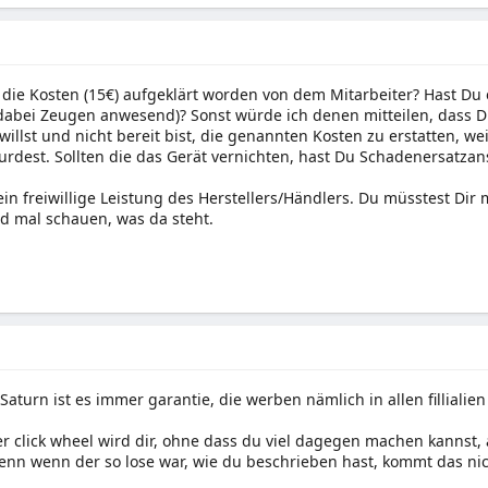
 die Kosten (15€) aufgeklärt worden von dem Mitarbeiter? Hast Du 
abei Zeugen anwesend)? Sonst würde ich denen mitteilen, dass D
illst und nicht bereit bist, die genannten Kosten zu erstatten, we
urdest. Sollten die das Gerät vernichten, hast Du Schadenersatza
 ein freiwillige Leistung des Herstellers/Händlers. Du müsstest Di
d mal schauen, was da steht.
aturn ist es immer garantie, die werben nämlich in allen fillialie
er click wheel wird dir, ohne dass du viel dagegen machen kann
denn wenn der so lose war, wie du beschrieben hast, kommt das n