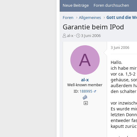
Neue Beiträge
Foren durchsuchen
Foren
Allgemeines
Gott und die W
Garantie beim IPod
E
E
al-x
3 Juni 2006
r
r
s
s
3 Juni 2006
t
t
A
e
e
Hallo.
l
l
ich habe mir
l
l
e
t
vor ca. 1,5-
r
a
al-x
gehäuse, so
m
Well-known member
außerdem hat
den schalter
ID:
188995
vor inzwisc
Es wurde mir
letzten Donn
entweder fas
kaputt zurüc