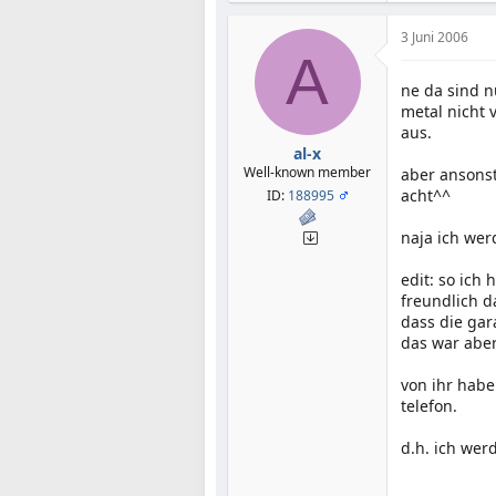
3 Juni 2006
A
ne da sind n
metal nicht 
aus.
al-x
Well-known member
aber ansons
acht^^
ID:
188995
naja ich wer
edit: so ich
freundlich d
dass die gar
das war abe
von ihr habe
telefon.
d.h. ich wer