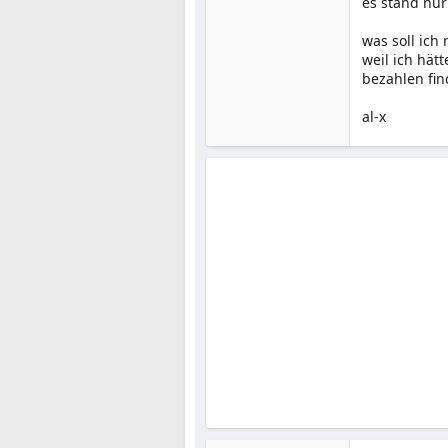
es stand nur
was soll ic
weil ich hät
bezahlen fi
al-x