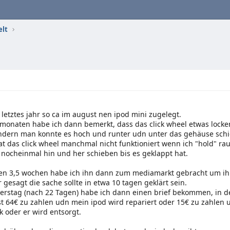
elt
 letztes jahr so ca im august nen ipod mini zugelegt.
2 monaten habe ich dann bemerkt, dass das click wheel etwas locker
ndern man konnte es hoch und runter udn unter das gehäuse sch
 das click wheel manchmal nicht funktioniert wenn ich "hold" ra
 nocheinmal hin und her schieben bis es geklappt hat.
hen 3,5 wochen habe ich ihn dann zum mediamarkt gebracht um ihn
 gesagt die sache sollte in etwa 10 tagen geklärt sein.
erstag (nach 22 Tagen) habe ich dann einen brief bekommen, in 
t 64€ zu zahlen udn mein ipod wird repariert oder 15€ zu zahle
k oder er wird entsorgt.