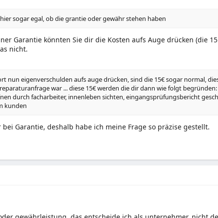
s hier sogar egal, ob die grantie oder gewähr stehen haben
einer Garantie könnten Sie dir die Kosten aufs Auge drücken (die 1
as nicht.
dort nun eigenverschulden aufs auge drücken, sind die 15€ sogar normal, dies
 reparaturanfrage war ... diese 15€ werden die dir dann wie folgt begründen:
nen durch facharbeiter, innenleben sichten, eingangsprüfungsbericht gesc
m kunden
 bei Garantie, deshalb habe ich meine Frage so präzise gestellt.
oder gewährleistung, das entscheide ich als unternehmer, nicht d