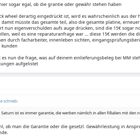
 hier sogar egal, ob die grantie oder gewähr stehen haben
ck wheel derartig eingedrückt ist, wird es wahrscheinlich aus der 
 damit müsste das gesamte teil, also die gesamte platine, erneue
ort nun eigenverschulden aufs auge drücken, sind die 15€ sogar no
llen, weil es eine reparaturanfrage war ... diese 15€ werden die d
en durch facharbeiter, innenleben sichten, eingangsprüfungsber
m kunden
st es nun die frage, was auf deinem einlieferungsbeleg bei MM steh
gungen aufgelistet
e schrieb:
aturn ist es immer garantie, die werben nämlich in allen fillialien mit den 
hl, ob man die Garantie oder die gesetzl. Gewährleistung in Anspr
nde.