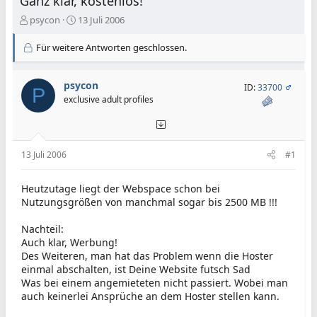
Ganz klar, kostenlos!
E
E
psycon
13 Juli 2006
r
r
s
s
Für weitere Antworten geschlossen.
t
t
e
e
l
l
psycon
ID:
33700
P
l
l
exclusive adult profiles
e
t
r
a
m
13 Juli 2006
#1
Heutzutage liegt der Webspace schon bei
Nutzungsgrößen von manchmal sogar bis 2500 MB !!!
Nachteil:
Auch klar, Werbung!
Des Weiteren, man hat das Problem wenn die Hoster
einmal abschalten, ist Deine Website futsch Sad
Was bei einem angemieteten nicht passiert. Wobei man
auch keinerlei Ansprüche an dem Hoster stellen kann.