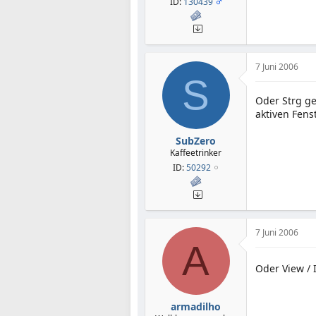
ID:
130439
7 Juni 2006
S
Oder Strg ge
aktiven Fens
SubZero
Kaffeetrinker
ID:
50292
7 Juni 2006
A
Oder View / 
armadilho