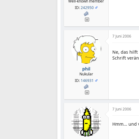
Well-known member
ID:
242950
7 Juni 2006
Ne, das hilft
Schrift verän
phil
Nukular
ID:
146931
7 Juni 2006
Hmm... und v