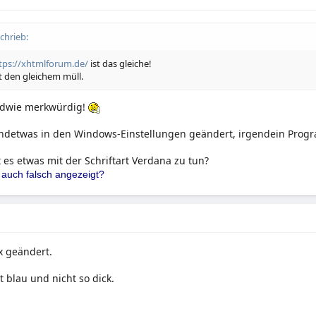
chrieb:
tps://xhtmlforum.de/
ist das gleiche!
t den gleichem müll.
endwie merkwürdig!
ndetwas in den Windows-Einstellungen geändert, irgendein Program
t es etwas mit der Schriftart Verdana zu tun?
 auch falsch angezeigt?
x geändert.
st blau und nicht so dick.