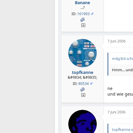
Banane
…?
ID:
161993
7 Juni 2006
m4g3t4 schr
Hmm... und 
topfkanne
&#9834; &#9835;
ID:
80534
ne
und wie ges
7 Juni 2006
topfkanne s