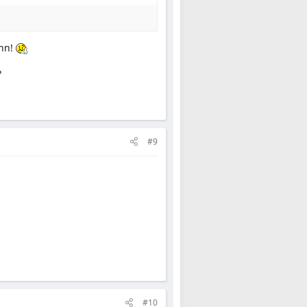
ann!
?
#9
#10