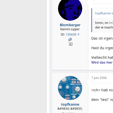
topfkanne s
hmm, im
ht
Blomberger
der ie mach
klamm-Lipper
ID:
130439
Das ist irg
Hast du irge
Vielleicht ha
Wird das hier
7 Juni 2006
>ich< hab ni
dein "test" i
topfkanne
&#9834; &#9835;