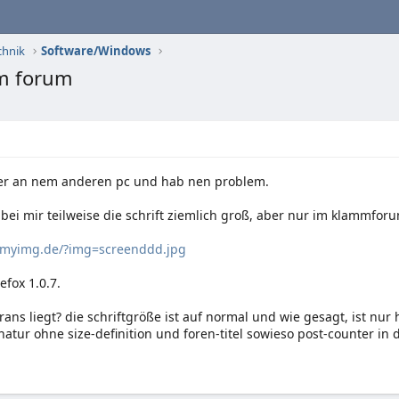
chnik
Software/Windows
 im forum
hier an nem anderen pc und hab nen problem.
 bei mir teilweise die schrift ziemlich groß, aber nur im klammfor
.myimg.de/?img=screenddd.jpg
efox 1.0.7.
ans liegt? die schriftgröße ist auf normal und wie gesagt, ist nur
natur ohne size-definition und foren-titel sowieso post-counter in 