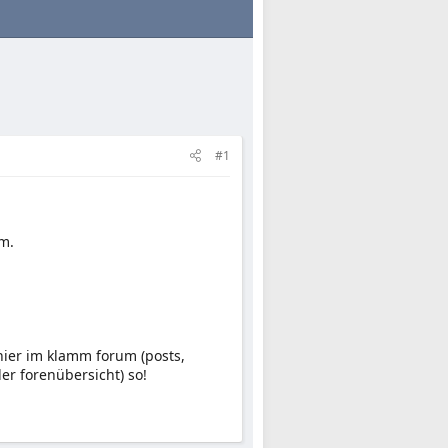
#1
um.
 hier im klamm forum (posts,
der forenübersicht) so!