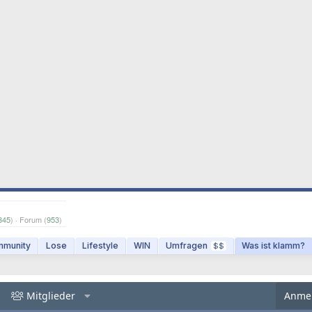
345
) · Forum (
953
)
munity
Lose
Lifestyle
WIN
Umfragen
Was ist klamm?
$$
Mitglieder
Anme