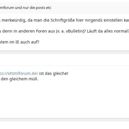
mforum und nur die posts etc
s merkwürdig, da man die Schriftgröße hier nirgends einstellen k
s denn in anderen Foren aus (v. a. vBulletin)? Läuft da alles normal
oblem im IE auch auf?
ps://xhtmlforum.de/
ist das gleiche!
 den gleichem müll.