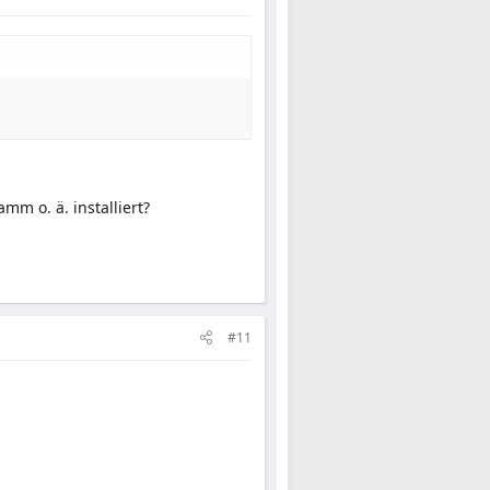
m o. ä. installiert?
#11