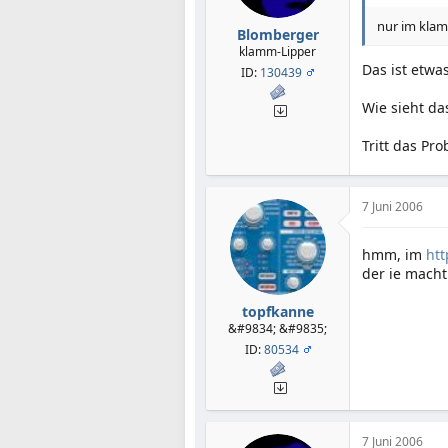
nur im klam
Blomberger
klamm-Lipper
Das ist etwa
ID:
130439
Wie sieht da
Tritt das Pr
7 Juni 2006
hmm, im
htt
der ie macht
topfkanne
&#9834; &#9835;
ID:
80534
7 Juni 2006