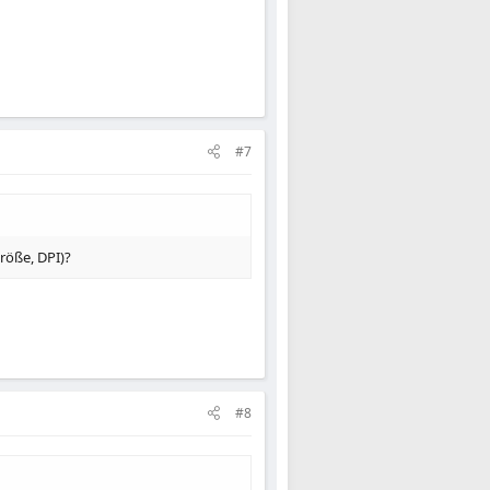
#7
röße, DPI)?
#8