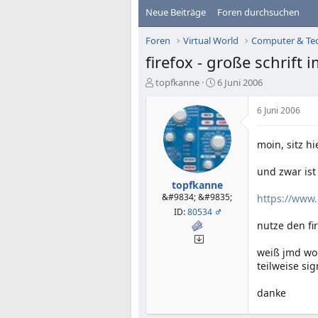
Neue Beiträge
Foren durchsuchen
Foren
Virtual World
Computer & Te
firefox - große schrift
E
E
topfkanne
6 Juni 2006
r
r
s
s
6 Juni 2006
t
t
e
e
moin, sitz 
l
l
l
l
e
t
und zwar ist
r
a
topfkanne
m
&#9834; &#9835;
https://www
ID:
80534
nutze den fir
weiß jmd wor
teilweise sig
danke