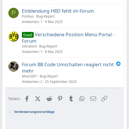
Einblendung HRD fehlt im Forum
P
Pontius
Bug-Report
Antworten
1
9 Mai 2025
Verschiedene Position Menü Portal -
fixed
Forum
storabird
Bug-Report
Antworten
1
8 Mai 2025
Forum BB Code Umschalten reagiert nicht
mehr
Moe2001
Bug-Report
Antworten
2
25 September 2024
Facebook
X (Twitter)
Reddit
Pinterest
Tumblr
WhatsApp
E-Mail
Link
Teilen:
Verbesserungsvorschläge