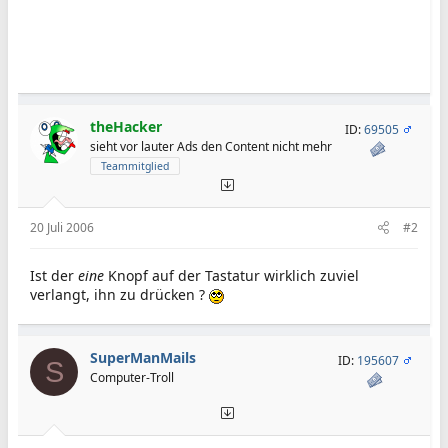
theHacker
ID:
69505
sieht vor lauter Ads den Content nicht mehr
Teammitglied
20 Juli 2006
#2
Ist der
eine
Knopf auf der Tastatur wirklich zuviel
verlangt, ihn zu drücken ?
SuperManMails
ID:
195607
S
Computer-Troll