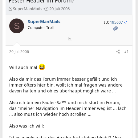
Fester Header im Forum?
E
E
SuperManMails
20 Juli 2006
r
r
s
s
SuperManMails
ID:
195607
S
t
t
Computer-Troll
e
e
l
l
l
l
e
t
20 Juli 2006
#1
r
a
m
Will auch mal
Also da mir das Forum immer besser gefällt und ich
immer öfters hier bin, wollt ich mal fragen was andere
davon halten und ob es überhaupt möglich wäre ...
Also ich bin ein Fauler-Sa** und mich stört im Forum,
das "meine" Navigation im Header immer weg ist ... lach
... also muss ich wieder hoch scrollen ...
Also was ich will:
Ist es möglich das der Header fest stehen bleibt? Also