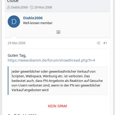
close
E
E
Diablo2006
29 Mai 2006
r
r
s
s
Diablo2006
D
t
t
Well-known member
e
e
l
l
l
l
e
t
29 Mai 2006
#1
r
a
m
Guten Tag,
https://www.klamm.de/forum/showthread.php?t=4
Jeder gewerblicher oder gewerbeähnlicher Verkauf von
Scripten, Webspace, Werbung etc. ist verboten. Das
bedeutet auch, dass PN-Angebote als Reaktion auf Gesuche
von Usern verboten sind, wenn in der PN ein gewerblicher
Verkauf angeboten wird
KEIN SPAM