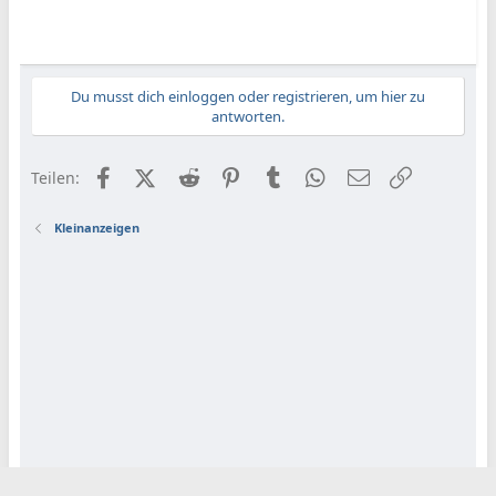
Du musst dich einloggen oder registrieren, um hier zu
antworten.
Facebook
X (Twitter)
Reddit
Pinterest
Tumblr
WhatsApp
E-Mail
Link
Teilen:
Kleinanzeigen