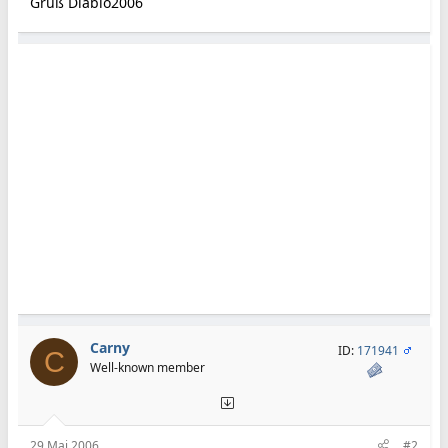
Gruß Diablo2006
Carny
ID:
171941
C
Well-known member
29 Mai 2006
#2