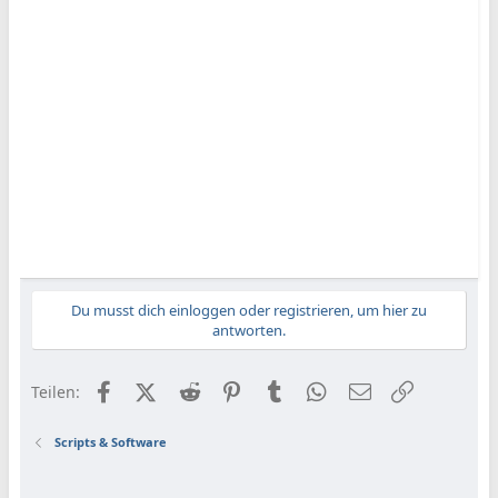
Du musst dich einloggen oder registrieren, um hier zu
antworten.
Facebook
X (Twitter)
Reddit
Pinterest
Tumblr
WhatsApp
E-Mail
Link
Teilen:
Scripts & Software