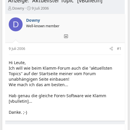
Anzeige: "Aktuellster Topic" [vBulletin]
E
E
Downy
9 Juli 2006
r
r
s
s
Downy
D
t
t
Well-known member
e
e
l
l
l
l
e
t
9 Juli 2006
#1
r
a
m
Hi Leute,
Ich will wie beim Klamm-Forum auch die "aktuellsten
Topics" auf der Startseite meiner vom Forum
unabhängigen Seite einbauen!
Wie mach ich das am besten...
Hab genau die gleiche Foren-Software wie Klamm
[vbulletin]...
Danke. ;-)