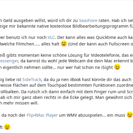
 Geld ausgeben willst, würd ich dir zu
Seashore
raten. Hab ich sel
zige mir bekannte native kostenlose Bildbearbeitungsprogramm f
yer benutz ich nur noch
VLC
. Der kann alles was Quicktime auch k
welche Filmchen..... alles halt
(Und der kann auch Fullscreen 
eiß gibts momentan keine schöne Lösung für Videotelefonie, das e
essenger
, da kannst du wohl jede Webcam die dein Mac erkennt be
 eigentlich nehmen sollte... nur wer hat schon ne iSight
ig liebe ist
SideTrack
, da du ja nen iBook hast könnte dir das auch
wisse Flächen auf dem Touchpad bestimmten Funktionen zuordnen,
rollbalken. Da rutsch ich dann einfach mit dem Finger rum und Sc
hab ich mir ganz oben rechts in die Ecke gelegt. Man gewöhnt sich
h mehr missen will.
t da noch der
Flip4Mac Player
um WMV abzuspielen... ein muss
ft