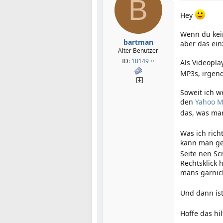
B
Hey
Wenn du kein
bartman
aber das ein
Alter Benutzer
ID:
10149
Als Videopla
MP3s, irgend
Soweit ich w
den
Yahoo M
das, was man
Was ich richt
kann man ge
Seite nen Sc
Rechtsklick 
mans garnic
Und dann is
Hoffe das hil