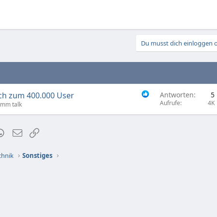
Du musst dich einloggen o
ch zum 400.000 User
Antworten
5
Aufrufe
4K
amm talk
t
mblr
WhatsApp
E-Mail
Link
chnik
Sonstiges