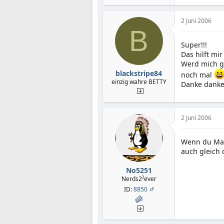
2 Juni 2006
B
Super!!!
Das hilft mi
Werd mich g
blackstripe84
noch mal
einzig wahre BETTY
Danke danke
2 Juni 2006
Wenn du Mac
auch gleich
No5251
Nerds2²ever
ID:
8850