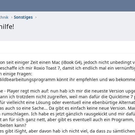
chnik
Sonstiges
ilfe!
on seit einiger Zeit einen Mac (iBook G4), jedoch nicht unbedingt 
chaffe ich mir Roxio Toast 7, damit ich endlich mal ein vernünf
ch einige Fragen:
 Bildbearbeitungsprogramm könnt ihr empfehlen und wo bekomme i
e - Player regt mich auf: nun hab ich mir die neueste Version upg
ann ich trotzdem nicht zugreifen, weil man dafür die Quicktime 7 
für vielleicht eine Lösung oder eventuell eine ebenbürtige Alternat
das auch so eine Sache... Da gibt es einfach keine neue Version. 
n rumschlagen. Ich habe es jetzt gänzlich rausgekickt und mir da
 an für sich ganz nett, aber gibt es eventuell auch ein Program
rbeiten kann?
, es gibt iSight, aber davon hab ich nicht viel, da dass zu sämtlich