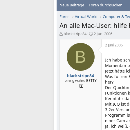
Neue Beiträge
Foren durchsuchen
Foren
Virtual World
Computer & Te
An alle Mac-User: hilfe h
E
E
blackstripe84
2 Juni 2006
r
r
s
s
2 Juni 2006
t
t
B
e
e
l
l
Ich habe sch
l
l
Momentan bes
e
t
Jetzt hätte i
r
a
blackstripe84
Was für ein
m
einzig wahre BETTY
her?
Der Quicktim
Funktionen k
Kennt ihr da
Mit ICQ ist 
3.2er Versio
Programm ist
einer Cam a
Ja, ich weiß