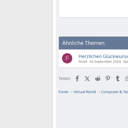
Ähnliche Themen
Herzlichen Glückwuns
F
fmod
24 September 2024
kl
Facebook
X (Twitter)
Reddit
Pinteres
Tu
Teilen:
Foren
Virtual World
Computer & Te