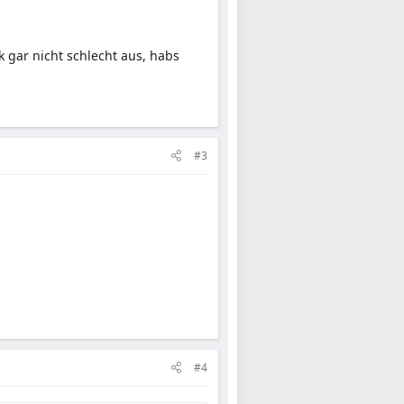
m
k gar nicht schlecht aus, habs
#3
#4