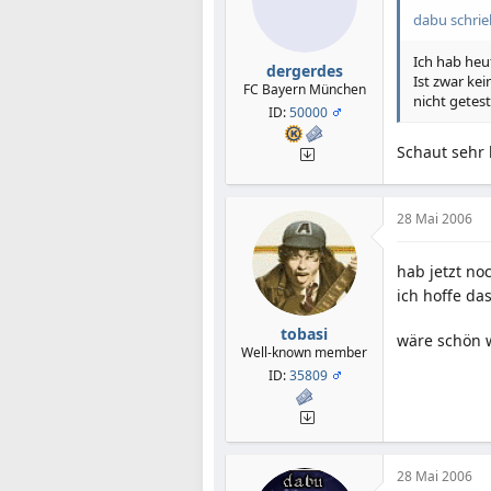
dabu schrie
Ich hab heu
dergerdes
Ist zwar kei
FC Bayern München
nicht getes
ID:
50000
Schaut sehr 
28 Mai 2006
hab jetzt n
ich hoffe da
tobasi
wäre schön w
Well-known member
ID:
35809
28 Mai 2006