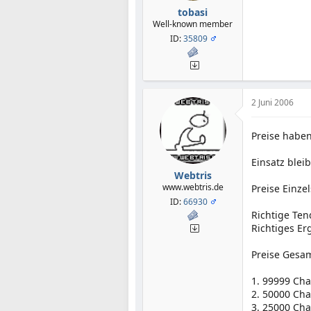
tobasi
Well-known member
ID:
35809
2 Juni 2006
Preise haben
Einsatz bleib
Webtris
www.webtris.de
Preise Einzel
ID:
66930
Richtige Ten
Richtiges Er
Preise Gesa
1. 99999 Ch
2. 50000 Ch
3. 25000 Ch