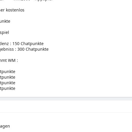
ner kostenlos
unkte
spiel
denz : 150 Chatpunkte
gebniss : 300 Chatpunkte
mmt WM :
atpunkte
atpunkte
atpunkte
atpunkte
ragen