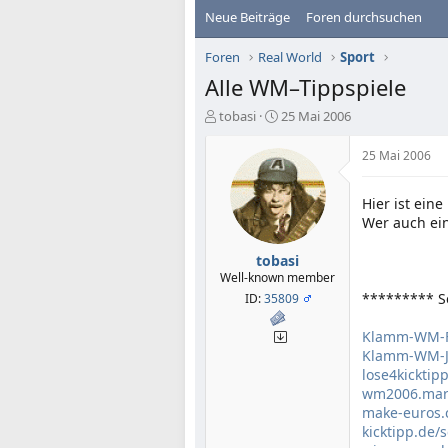
Neue Beiträge
Foren durchsuchen
Foren
Real World
Sport
Alle WM–Tippspiele
E
E
tobasi
25 Mai 2006
r
r
s
s
25 Mai 2006
t
t
e
e
Hier ist ein
l
l
Wer auch ein
l
l
e
t
r
a
tobasi
m
Well-known member
********* S
ID:
35809
Klamm-WM-F
Klamm-WM-Ja
lose4kicktip
wm2006.mar
make-euros
kicktipp.de