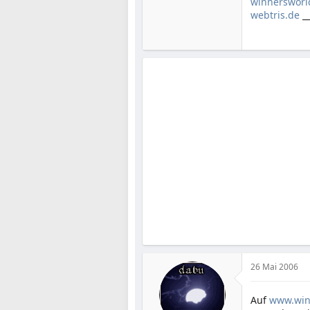
winnersworl
webtris.de
_
26 Mai 2006
Auf
www.win