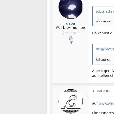
tobasi schri
winnersworl
dabu
Well-known member
Da kannst d
ID:
11566
dergerdes s
Schaut sehr
Aber irgendw
aufstellen 
31 Mai 2006
auf
www.web
Fitnessparco