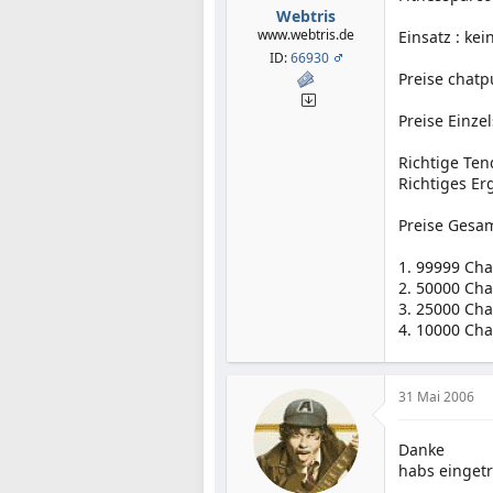
Webtris
www.webtris.de
Einsatz : kei
ID:
66930
Preise chatp
Preise Einzel
Richtige Ten
Richtiges Er
Preise Gesa
1. 99999 Ch
2. 50000 Ch
3. 25000 Ch
4. 10000 Ch
31 Mai 2006
Danke
habs einget