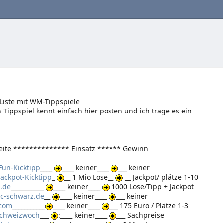
e Liste mit WM-Tippspiele
 Tippspiel kennt einfach hier posten und ich trage es ein
eite ************** Einsatz ****** Gewinn
un-Kicktipp
____
____ keiner____
___ keiner
ckpot-Kicktipp
_
__ 1 Mio Lose__
__ Jackpot/ plätze 1-10
p.de
___________
____ keiner____
1000 Lose/Tipp + Jackpot
c-schwarz.de
__
____ keiner____
___ keiner
.com
___________
____ keiner____
___ 175 Euro / Plätze 1-3
/schweizwoch
___
:____ keiner____
___ Sachpreise