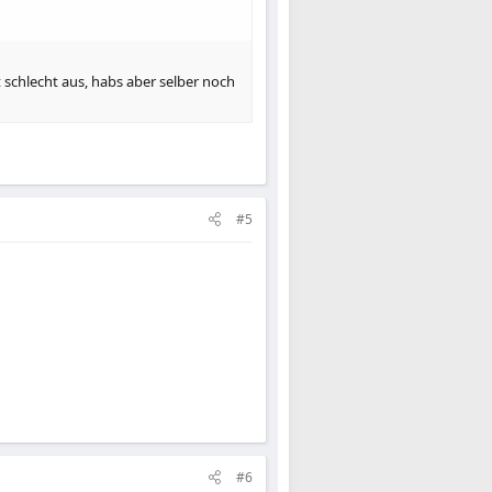
t schlecht aus, habs aber selber noch
#5
#6