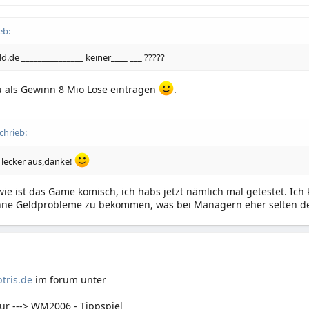
eb:
d.de _______________ keiner____ ___ ?????
u als Gewinn 8 Mio Lose eintragen
.
chrieb:
 lecker aus,danke!
ie ist das Game komisch, ich habs jetzt nämlich mal getestet. Ich
ohne Geldprobleme zu bekommen, was bei Managern eher selten der
tris.de
im forum unter
ur ---> WM2006 - Tippspiel