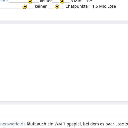
d.de
___________
____ keiner____
___ 8 Mio. Lose
______________
____ keiner____
___ Chatpunkte + 1.5 Mio Lose
nersworld.de
läuft auch ein WM Tippspiel, bei dem es paar Lose 