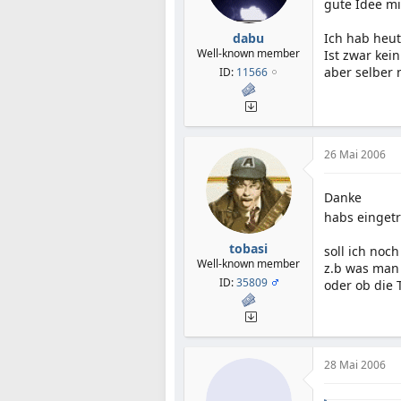
gute Idee mit
dabu
Ich hab heu
Well-known member
Ist zwar kei
aber selber 
ID:
11566
26 Mai 2006
Danke
habs einget
tobasi
soll ich noc
Well-known member
z.b was man
ID:
35809
oder ob die 
28 Mai 2006