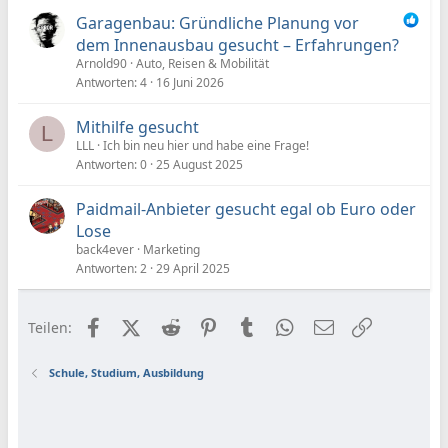
Garagenbau: Gründliche Planung vor
dem Innenausbau gesucht – Erfahrungen?
Arnold90
Auto, Reisen & Mobilität
Antworten
4
16 Juni 2026
Mithilfe gesucht
L
LLL
Ich bin neu hier und habe eine Frage!
Antworten
0
25 August 2025
Paidmail-Anbieter gesucht egal ob Euro oder
Lose
back4ever
Marketing
Antworten
2
29 April 2025
Facebook
X (Twitter)
Reddit
Pinterest
Tumblr
WhatsApp
E-Mail
Link
Teilen:
Schule, Studium, Ausbildung