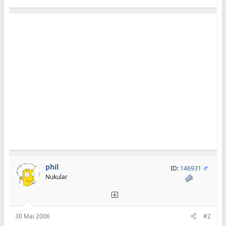
phil
ID:
146931
Nukular
30 Mai 2006
#2