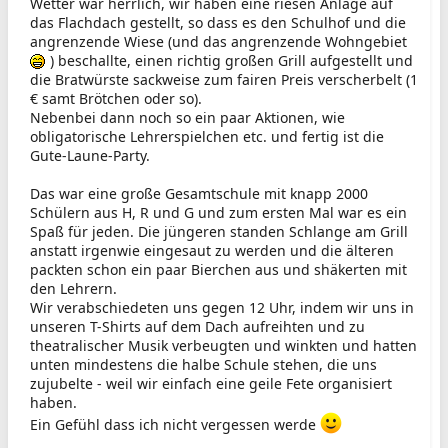
Wetter war herrlich, wir haben eine riesen Anlage auf
das Flachdach gestellt, so dass es den Schulhof und die
angrenzende Wiese (und das angrenzende Wohngebiet
) beschallte, einen richtig großen Grill aufgestellt und
die Bratwürste sackweise zum fairen Preis verscherbelt (1
€ samt Brötchen oder so).
Nebenbei dann noch so ein paar Aktionen, wie
obligatorische Lehrerspielchen etc. und fertig ist die
Gute-Laune-Party.
Das war eine große Gesamtschule mit knapp 2000
Schülern aus H, R und G und zum ersten Mal war es ein
Spaß für jeden. Die jüngeren standen Schlange am Grill
anstatt irgenwie eingesaut zu werden und die älteren
packten schon ein paar Bierchen aus und shäkerten mit
den Lehrern.
Wir verabschiedeten uns gegen 12 Uhr, indem wir uns in
unseren T-Shirts auf dem Dach aufreihten und zu
theatralischer Musik verbeugten und winkten und hatten
unten mindestens die halbe Schule stehen, die uns
zujubelte - weil wir einfach eine geile Fete organisiert
haben.
Ein Gefühl dass ich nicht vergessen werde