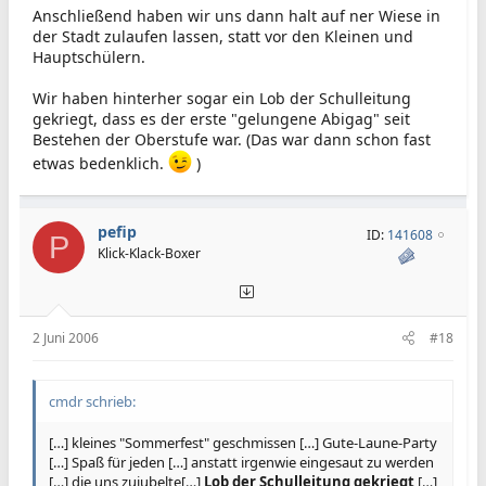
Anschließend haben wir uns dann halt auf ner Wiese in
der Stadt zulaufen lassen, statt vor den Kleinen und
Hauptschülern.
Wir haben hinterher sogar ein Lob der Schulleitung
gekriegt, dass es der erste "gelungene Abigag" seit
Bestehen der Oberstufe war. (Das war dann schon fast
etwas bedenklich.
)
pefip
ID:
141608
P
Klick-Klack-Boxer
2 Juni 2006
#18
cmdr schrieb:
[…] kleines "Sommerfest" geschmissen […] Gute-Laune-Party
[…] Spaß für jeden […] anstatt irgenwie eingesaut zu werden
[…] die uns zujubelte[…]
Lob der Schulleitung gekriegt
[…]