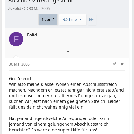
Abschlussstreich gesucht
E
E
Folid
30 Mai 2006
r
r
s
s
Letzte
1 von 2
Nächste
t
t
e
e
Folid
l
l
F
l
l
e
t
r
a
m
30 Mai 2006
#1
Grüße euch!
Wir, also meine Klasse, wollen einen Abschlussstreich
machen. Nachdem er letztes Jahr gar nicht erst stattfand
und es davor immer nur albernes Rumgespritze gab,
suchen wir jetzt nach einem geeigneten Streich. Leider
fällt uns da nicht wahnsinnig viel ein.
Hat jemand irgendwelche Anregungen oder kann
jemand von einem gelungenem Abschlussstreich
berichten? Es wäre eine super Hilfe für uns!