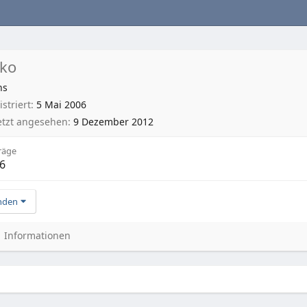
rko
hs
striert
5 Mai 2006
etzt angesehen
9 Dezember 2012
räge
6
nden
Informationen