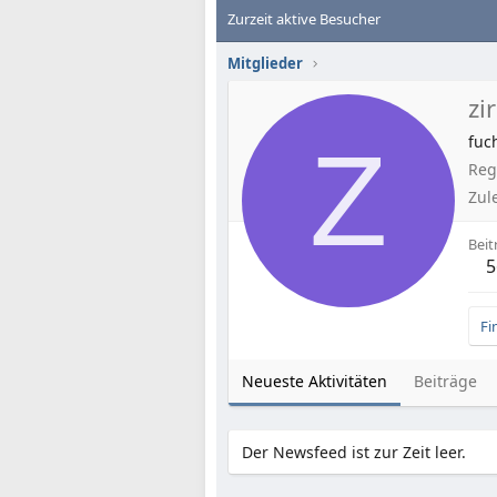
Zurzeit aktive Besucher
Mitglieder
zi
Z
fuc
Regi
Zul
Beit
5
Fi
Neueste Aktivitäten
Beiträge
Der Newsfeed ist zur Zeit leer.