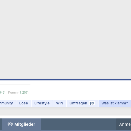
546
) · Forum (
1.207
)
munity
Lose
Lifestyle
WIN
Umfragen
Was ist klamm?
$$
Mitglieder
Anme