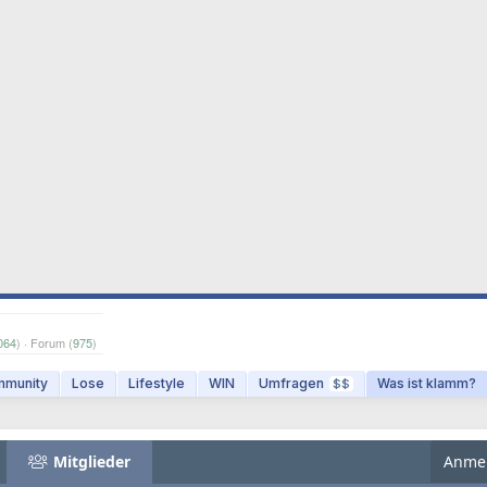
064
) · Forum (
975
)
munity
Lose
Lifestyle
WIN
Umfragen
Was ist klamm?
$$
Mitglieder
Anme