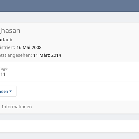
_hasan
urlaub
striert
16 Mai 2008
etzt angesehen
11 März 2014
räge
011
nden
Informationen