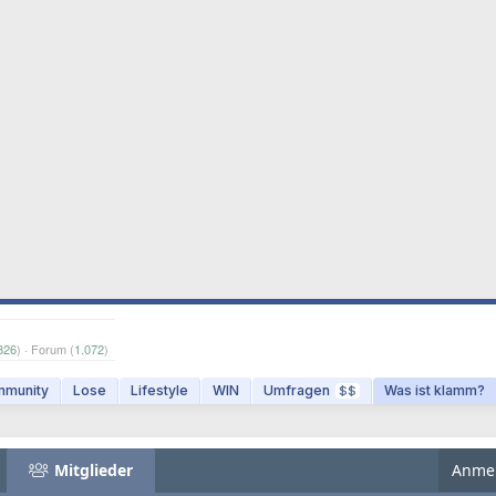
826
) · Forum (
1.072
)
munity
Lose
Lifestyle
WIN
Umfragen
Was ist klamm?
$$
Mitglieder
Anme