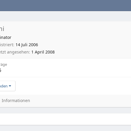
mi
inator
striert
14 Juli 2006
etzt angesehen
1 April 2008
räge
6
nden
Informationen