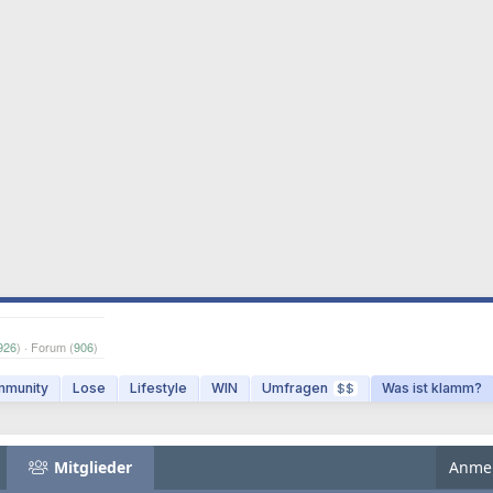
926
) · Forum (
906
)
munity
Lose
Lifestyle
WIN
Umfragen
Was ist klamm?
$$
Mitglieder
Anme