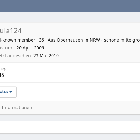
ula124
l-known member
·
36
·
Aus
Oberhausen in NRW - schöne mittelgro
striert
20 April 2006
etzt angesehen
23 Mai 2010
räge
46
nden
Informationen