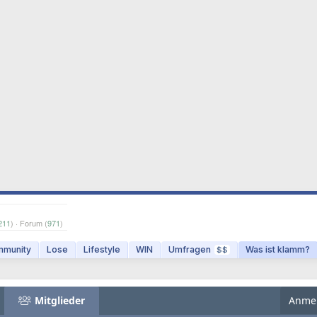
211
) · Forum (
971
)
munity
Lose
Lifestyle
WIN
Umfragen
Was ist klamm?
$$
Mitglieder
Anme