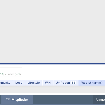
229
) · Forum (
771
)
munity
Lose
Lifestyle
WIN
Umfragen
Was ist klamm?
$$
Mitglieder
Anme