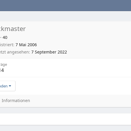
ckmaster
·
40
striert
7 Mai 2006
etzt angesehen
7 September 2022
räge
14
nden
Informationen