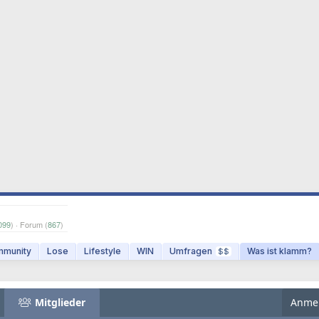
099
) · Forum (
867
)
munity
Lose
Lifestyle
WIN
Umfragen
Was ist klamm?
$$
Mitglieder
Anme