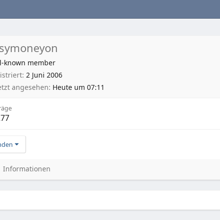
asymoneyon
l-known member
striert
2 Juni 2006
etzt angesehen
Heute um 07:11
räge
277
nden
Informationen